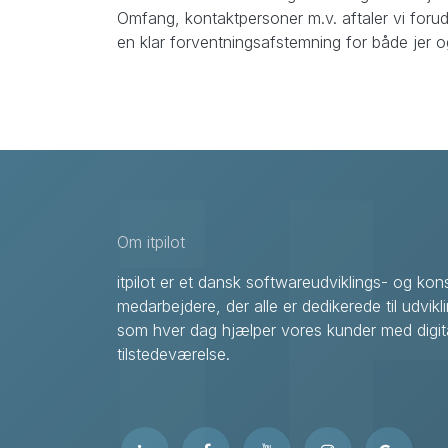
Omfang, kontaktpersoner m.v. aftaler vi forud
en klar forventningsafstemning for både jer 
Om itpilot
itpilot er et dansk softwareudviklings- og k
medarbejdere, der alle er dedikerede til udvikl
som hver dag hjælper vores kunder med digita
tilstedeværelse.