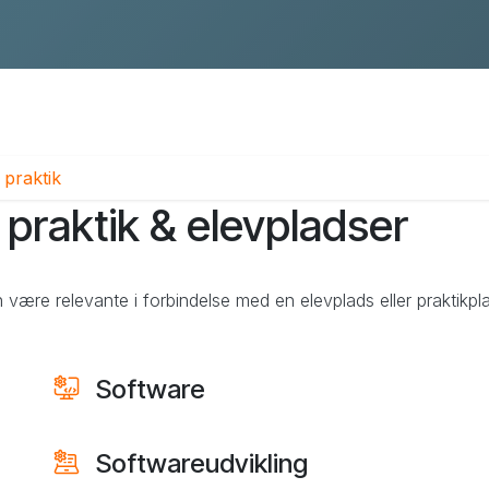
Pimcore Proof of Concept
praktik
 praktik & elevpladser
kan være relevante i forbindelse med en elevplads eller praktik
Software
Softwareudvikling