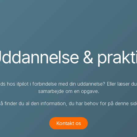
IT-løsninger & services
Cases
Om itpilot
Su
Webshop
Job & karriere
Opret supportsag
Magento
Ledige stillinger
Hvis du ikke kan finde svar på jeres
ddannelse & prakt
spørgsmål i vores vidensdatabase, kan du
WooCommerce
Uddannelse & praktik
oprette en supportsag.
Shopify
Prestashop
ds hos itpilot i forbindelse med din uddannelse? Eller læser du
samarbejde om en opgave.
Pimcore
å finder du al den information, du har behov for på denne sid
Pimcore PIM
Pimcore DAM
Kontakt os
Pimcore MDM
Pimcore integrationer