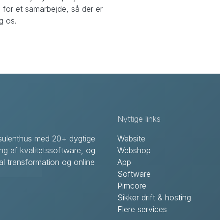
 for et samarbejde, så der er
og os.
Nyttige links
onsulenthus med 20+ dygtige
Website
ing af kvalitetssoftware, og
Webshop
l transformation og online
App
Software
Pimcore
Sikker drift & hosting
Flere services