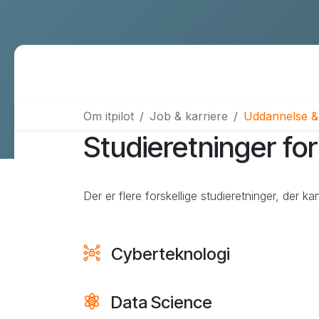
Flere services
Data Warehouse & BI
Om itpilot
Job & karriere
Uddannelse & 
Webmaster support
Studieretninger for
Design & kommunikation
SEO
B2B leadgenerering
Der er flere forskellige studieretninger, der 
Cyberteknologi
Data Science