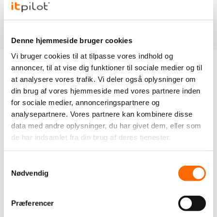
Denne hjemmeside bruger cookies
Vi bruger cookies til at tilpasse vores indhold og
annoncer, til at vise dig funktioner til sociale medier og til
at analysere vores trafik. Vi deler også oplysninger om
din brug af vores hjemmeside med vores partnere inden
Integration med sociale medier
for sociale medier, annonceringspartnere og
analysepartnere. Vores partnere kan kombinere disse
& annonceplatforme
data med andre oplysninger, du har givet dem, eller som
de har indsamlet fra din brug af deres tjenester.
Pimcore kan levere opdaterede produktfeeds og digitale
Samtykkevalg
aktiver direkte til jeres sociale medier og
Nødvendig
annonceplatforme. Dermed kan I skabe relevante og
effektive annoncer, der er baseret på korrekte og
Præferencer
aktuelle data.