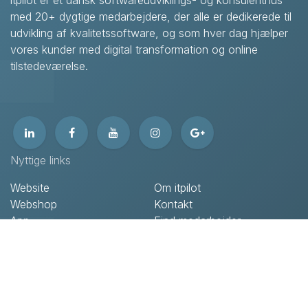
itpilot er et dansk softwareudviklings- og konsulenthus
med 20+ dygtige medarbejdere, der alle er dedikerede til
udvikling af kvalitetssoftware, og som hver dag hjælper
vores kunder med digital transformation og online
tilstedeværelse.
Nyttige links
Website
Om itpilot
Webshop
Kontakt
App
Find medarbejder
Software
Supportaftale
Pimcore
Fjernsupport
Sikker drift & hosting
Blog
Flere services
Job & karriere
Kontakt