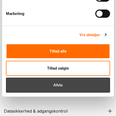
Marketing
Skalerbart system
Vis detaljer
Integration med eksisterende systemer
Tillad alle
Brugervenligt system
Tillad valgte
Open source ERP-løsning
Afvis
Økonomisk fordelagtigt
Datasikkerhed & adgangskontrol