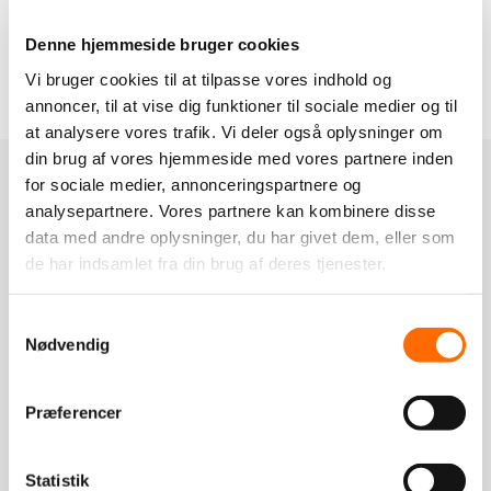
Se mere om Odoo apps
Denne hjemmeside bruger cookies
Vi bruger cookies til at tilpasse vores indhold og
annoncer, til at vise dig funktioner til sociale medier og til
at analysere vores trafik. Vi deler også oplysninger om
din brug af vores hjemmeside med vores partnere inden
for sociale medier, annonceringspartnere og
analysepartnere. Vores partnere kan kombinere disse
data med andre oplysninger, du har givet dem, eller som
de har indsamlet fra din brug af deres tjenester.
Fordele ved Odoo
Samtykkevalg
Nødvendig
Automatisering af processer
Præferencer
Statistik
Apps til alle funktioner