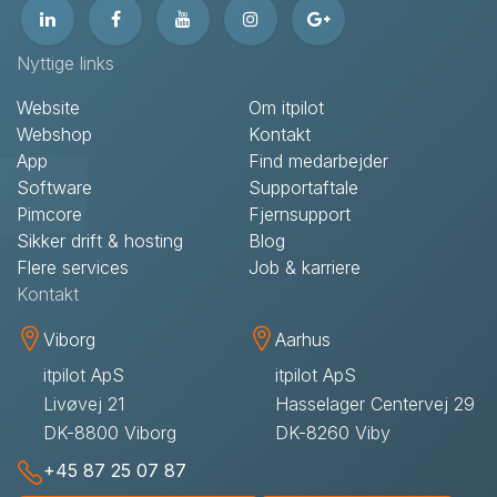
Nyttige links
Website
Om itpilot
Webshop
Kontakt
App
Find medarbejder
Software
Supportaftale
Pimcore
Fjernsupport
Sikker drift & hosting
Blog
Flere services
Job & karriere
Kontakt
Viborg
Aarhus
itpilot ApS
itpilot ApS
Livøvej 21
Hasselager Centervej 29
DK-8800 Viborg
DK-8260 Viby
+45 87 25 07 87