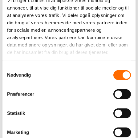
Vi bruger cookies til at tilpasse vores indhold og
Din e-mail
annoncer, til at vise dig funktioner til sociale medier og til
*
at analysere vores trafik. Vi deler også oplysninger om
din brug af vores hjemmeside med vores partnere inden
for sociale medier, annonceringspartnere og
Virksomhed
analysepartnere. Vores partnere kan kombinere disse
data med andre oplysninger, du har givet dem, eller som
de har indsamlet fra din brug af deres tjenester.
Emne
*
Samtykkevalg
Nødvendig
Dit spørgsmål
*
Præferencer
Statistik
Vedhæftning
Marketing