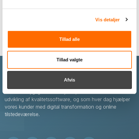
Vis detaljer
Send
Tillad alle
Tillad valgte
Om itpilot
Afvis
itpilot er et dansk softwareudviklings- og konsulenthus
med 20+ dygtige medarbejdere, der alle er dedikerede til
udvikling af kvalitetssoftware, og som hver dag hjælper
vores kunder med digital transformation og online
tilstedeværelse.