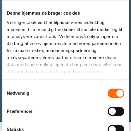
Denne hjemmeside bruger cookies
Få en dedikeret server, der leverer den ydeevne, kontrol
Vi bruger cookies til at tilpasse vores indhold og
og sikkerhed, som jeres virksomhed har brug for.
annoncer, til at vise dig funktioner til sociale medier og til
at analysere vores trafik. Vi deler også oplysninger om
din brug af vores hjemmeside med vores partnere inden
for sociale medier, annonceringspartnere og
Ring til os hvis du ønsker yderligere
analysepartnere. Vores partnere kan kombinere disse
oplysninger om en dedikeret server
data med andre oplysninger, du har givet dem, eller som
de har indsamlet fra din brug af deres tjenester.
+45 87 25 07 87
Samtykkevalg
Nødvendig
Jeg vil gerne kontaktes
Præferencer
Statistik