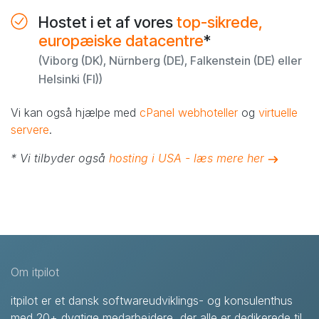
Hostet i et af vores
top-sikrede,
europæiske datacentre
*
(Viborg (DK), Nürnberg (DE), Falkenstein (DE) eller
Helsinki (FI))
Vi kan også hjælpe med
cPanel webhoteller
og
virtuelle
servere
.
* Vi tilbyder også
hosting i USA - læs mere her
Om itpilot
itpilot er et dansk softwareudviklings- og konsulenthus
med 20+ dygtige medarbejdere, der alle er dedikerede til