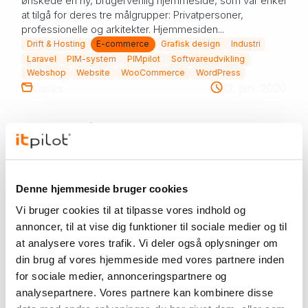
ønskede en ny, brugervenlig hjemmeside, som var enkel
at tilgå for deres tre målgrupper: Privatpersoner,
professionelle og arkitekter. Hjemmesiden...
Drift & Hosting
E-commerce
Grafisk design
Industri
Laravel
PIM-system
PIMpilot
Softwareudvikling
Webshop
Website
WooCommerce
WordPress
Cases
13. jan. 2020
Salmologic
Salmologic Salmologics engelsksprogede webshop
blev opdateret til et nyt styresystem. Med den nye
Magento-løsning har Salmologic fået en professionel,
Denne hjemmeside bruger cookies
moderne og ikke mindst fremtidssikret webshop. Du...
Vi bruger cookies til at tilpasse vores indhold og
E-commerce
Magento
Webshop
annoncer, til at vise dig funktioner til sociale medier og til
Cases
31. okt. 2019
at analysere vores trafik. Vi deler også oplysninger om
din brug af vores hjemmeside med vores partnere inden
ATG Group
for sociale medier, annonceringspartnere og
analysepartnere. Vores partnere kan kombinere disse
ATG Group ATG Group er klar med en ny hjemmeside og