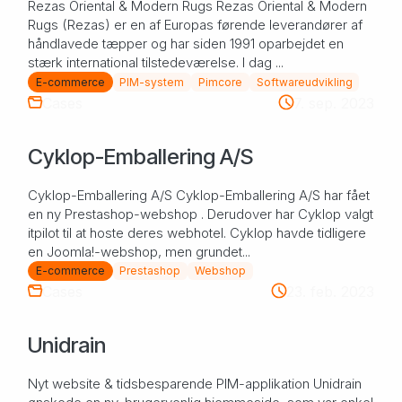
Rezas Oriental & Modern Rugs Rezas Oriental & Modern
Rugs (Rezas) er en af Europas førende leverandører af
håndlavede tæpper og har siden 1991 oparbejdet en
stærk international tilstedeværelse. I dag ...
E-commerce
PIM-system
Pimcore
Softwareudvikling
Cases
7. sep. 2023
Cyklop-Emballering A/S
Cyklop-Emballering A/S Cyklop-Emballering A/S har fået
en ny Prestashop-webshop . Derudover har Cyklop valgt
itpilot til at hoste deres webhotel. Cyklop havde tidligere
en Joomla!-webshop, men grundet...
E-commerce
Prestashop
Webshop
Cases
23. feb. 2023
Unidrain
Nyt website & tidsbesparende PIM-applikation Unidrain