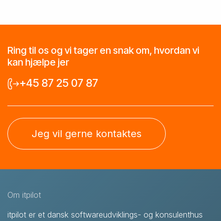
Ring til os og vi tager en snak om, hvordan vi
kan hjælpe jer
+45 87 25 07 87
Jeg vil gerne kontaktes
Om itpilot
itpilot er et dansk softwareudviklings- og konsulenthus