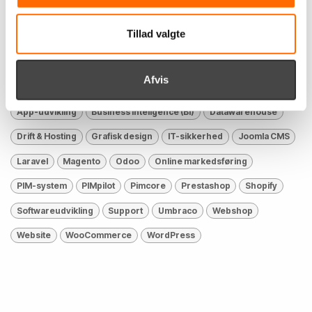
Brancher
Detail
E-commerce
Finans
Industri
Tillad valgte
Kultur, sport & fritid
Offentlig sektor
Sundhed
Transport
Uddannelse
Øvrige
Afvis
Løsninger
App-udvikling
Business Inteligence (BI)
Datawarehouse
Drift & Hosting
Grafisk design
IT-sikkerhed
Joomla CMS
Laravel
Magento
Odoo
Online markedsføring
PIM-system
PIMpilot
Pimcore
Prestashop
Shopify
Softwareudvikling
Support
Umbraco
Webshop
Website
WooCommerce
WordPress