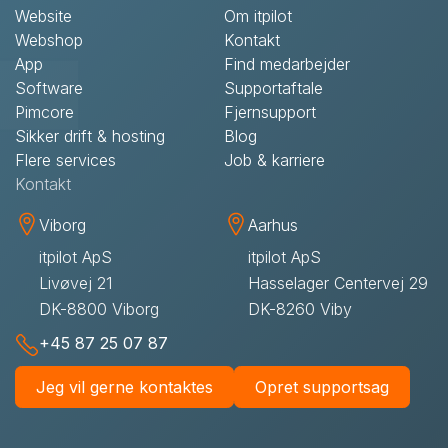
Website
Om itpilot
Webshop
Kontakt
App
Find medarbejder
Software
Supportaftale
Pimcore
Fjernsupport
Sikker drift & hosting
Blog
Flere services
Job & karriere
Kontakt
Viborg
Aarhus
itpilot ApS
itpilot ApS
Livøvej 21
Hasselager Centervej 29
DK-8800 Viborg
DK-8260 Viby
+45 87 25 07 87
Jeg vil gerne kontaktes
Opret supportsag