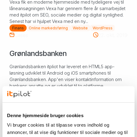
Vexa fik en moderne hjemmeside med tydeligere vej til
låneansøgningen Vexa har gennem flere år samarbejdet
med itpilot om SEO, sociale medier og digital synlighed.
Senest har vi hjulpet Vexa med en ny...
Finans
Online markedsføring
Website
WordPress
Cases
22. okt. 2019
Grønlandsbanken
Grønlandsbanken itpliot har leveret en HTML5 app-
løsning udviklet til Android og iOS smartphones til
Grønlandsbanken. App'en viser kontaktinformation om
bankens ansatte og er udviklet til to platforme...
App-udvikling
Finans
Umbraco
Website
VORES ARBEJDE
Denne hjemmeside bruger cookies
Vi bruger cookies til at tilpasse vores indhold og
Vi hjælper virksomheder med digitale løsninger, der er
annoncer, til at vise dig funktioner til sociale medier og til
nemme at bruge, sikre at drive og tilpasset den måde,