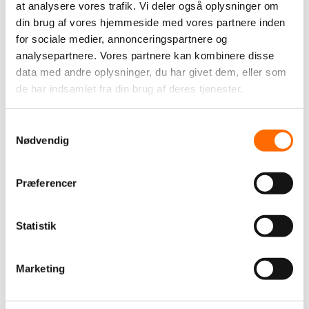
at analysere vores trafik. Vi deler også oplysninger om
forretningen arbejder på.
din brug af vores hjemmeside med vores partnere inden
for sociale medier, annonceringspartnere og
analysepartnere. Vores partnere kan kombinere disse
TAGS
data med andre oplysninger, du har givet dem, eller som
de har indsamlet fra din brug af deres tjenester.
Andet
Vi støtter
itpilot
Samtykkevalg
Nødvendig
Brancher
Detail
E-commerce
Finans
Industri
Præferencer
Kultur, sport & fritid
Offentlig sektor
Sundhed
Transport
Uddannelse
Øvrige
Statistik
Løsninger
App-udvikling
Business Inteligence (BI)
Datawarehouse
Marketing
Drift & Hosting
Grafisk design
IT-sikkerhed
Joomla CMS
Laravel
Magento
Odoo
Online markedsføring