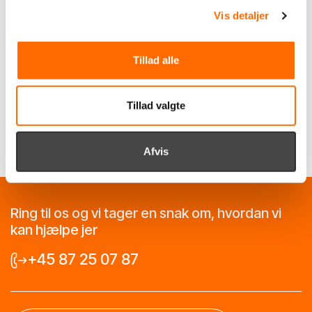
Vis detaljer
PIM-system
PIMpilot
Pimcore
Prestashop
Shopify
Softwareudvikling
Support
Umbraco
Webshop
Tillad alle
Website
WooCommerce
WordPress
Tillad valgte
Afvis
Ring til os og vi tager en snak om, hvordan vi
kan hjælpe jer
+45 87 25 07 87