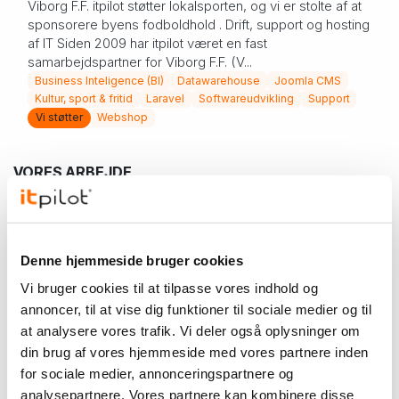
Viborg F.F. itpilot støtter lokalsporten, og vi er stolte af at
sponsorere byens fodboldhold . Drift, support og hosting
af IT Siden 2009 har itpilot været en fast
samarbejdspartner for Viborg F.F. (V...
Business Inteligence (BI)
Datawarehouse
Joomla CMS
Kultur, sport & fritid
Laravel
Softwareudvikling
Support
Vi støtter
Webshop
VORES ARBEJDE
Vi hjælper virksomheder med digitale løsninger, der er
nemme at bruge, sikre at drive og tilpasset den måde,
Denne hjemmeside bruger cookies
forretningen arbejder på.
Vi bruger cookies til at tilpasse vores indhold og
annoncer, til at vise dig funktioner til sociale medier og til
at analysere vores trafik. Vi deler også oplysninger om
TAGS
din brug af vores hjemmeside med vores partnere inden
for sociale medier, annonceringspartnere og
Andet
analysepartnere. Vores partnere kan kombinere disse