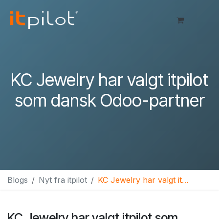
Skip to Content
KC Jewelry har valgt itpilot
som dansk Odoo-partner
Blogs
Nyt fra itpilot
KC Jewelry har valgt itpilot som dansk Odoo-partner
KC Jewelry har valgt itpilot som