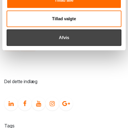
Vi ser frem til at fortsætte vores strategiske sparring
og til at følge Miramiras udvikling på det danske
Tillad valgte
marked i samarbejde med KC Jewelry ApS.
Afvis
Nyt fra itpilot
Detail
Odoo
Del dette indlæg
Tags