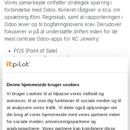
Vores samarbejde omfatter strategisk sparring i
forbindelse med Odoo. Konkret rådgiver vi bl.a. om
opsætning ifbm. Regnskab, samt at rapporteringen i
Odoo lever op til bogføringslovens krav. Derudover
fokuserer vi på at understøtte driften inden for de
mest centrale Odoo-apps for KC Jewelry:
POS (Point of Sale)
Lagerstyring (Inventory)
Regnskab (Accounting)
Karina Lentz Söderstjerna udtaler
Denne hjemmeside bruger cookies
Vores strategi for Miramira i Danmark har fra
Vi bruger cookies til at tilpasse vores indhold og
start omfattet både en markant fysisk
annoncer, til at vise dig funktioner til sociale medier og til
tilstedeværelse i København og en robust digital
at analysere vores trafik. Vi deler også oplysninger om
infrastruktur. Derfor har det også været vigtigt
din brug af vores hjemmeside med vores partnere inden
for os at finde en partner, der ikke kun er dygtig
for sociale medier, annonceringspartnere og
til Odoo, men som også kan give os strategisk
analysepartnere. Vores partnere kan kombinere disse