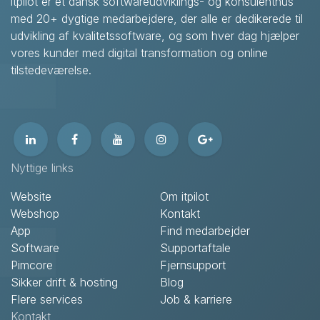
itpilot er et dansk softwareudviklings- og konsulenthus
med 20+ dygtige medarbejdere, der alle er dedikerede til
udvikling af kvalitetssoftware, og som hver dag hjælper
vores kunder med digital transformation og online
tilstedeværelse.
Nyttige links
Website
Om itpilot
Webshop
Kontakt
App
Find medarbejder
Software
Supportaftale
Pimcore
Fjernsupport
Sikker drift & hosting
Blog
Flere services
Job & karriere
Kontakt