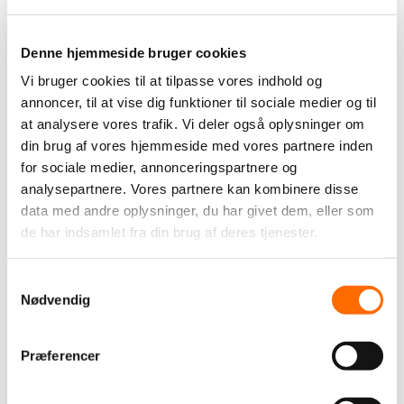
Onepage til sØnæshave boligområde itpilot har i
samarbejde med bolig- og
Denne hjemmeside bruger cookies
erhvervsudlejningsvirksomheden, Bach-gruppen ,
Vi bruger cookies til at tilpasse vores indhold og
designet en onepage-hjemmeside , der kan præsentere
det eftertragtede boligområd...
Grafisk design
Joomla CMS
Website
Øvrige
annoncer, til at vise dig funktioner til sociale medier og til
at analysere vores trafik. Vi deler også oplysninger om
din brug af vores hjemmeside med vores partnere inden
VORES ARBEJDE
for sociale medier, annonceringspartnere og
analysepartnere. Vores partnere kan kombinere disse
Vi hjælper virksomheder med digitale løsninger, der er
data med andre oplysninger, du har givet dem, eller som
nemme at bruge, sikre at drive og tilpasset den måde,
de har indsamlet fra din brug af deres tjenester.
forretningen arbejder på.
Samtykkevalg
Nødvendig
TAGS
Præferencer
Andet
Vi støtter
itpilot