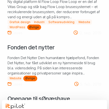
Ny digital platform til Flow Loop Flow Loop er en del af
Vitas Group og står bag Flow Loop brusesystemet – et
recirkulerende brusesystem, der reducerer forbruget af
vand og energi uden at gå på kompro...
Grafisk design
Industri
Softwareudvikling
Website
WordPress
Øvrige
Cases
10. sep. 2019
Fonden det nytter
Fonden Det Nytter Den humanitære hjælpefond, Fonden
Det Nytter, har fået udviklet en ny hjemmeside til brug
bl.a. vidensdeling. På siden kan interesserede
organisationer og privatpersoner søge inspira...
Website
Øvrige
Cases
15. feb. 2019
Onepage til sØnæshave
boligområde