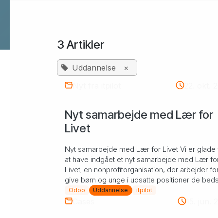
3 Artikler
Flere services
Data Warehouse & BI
Uddannelse
×
Webmaster support
Nyt fra itpilot
22. okt. 
Design & kommunikation
Nyt samarbejde med Lær for
SEO
Livet
B2B leadgenerering
Nyt samarbejde med Lær for Livet Vi er glade 
at have indgået et nyt samarbejde med Lær fo
Livet; en nonprofitorganisation, der arbejder for
give børn og unge i udsatte positioner de beds
muli...
Odoo
Uddannelse
itpilot
Cases
15. jun. 