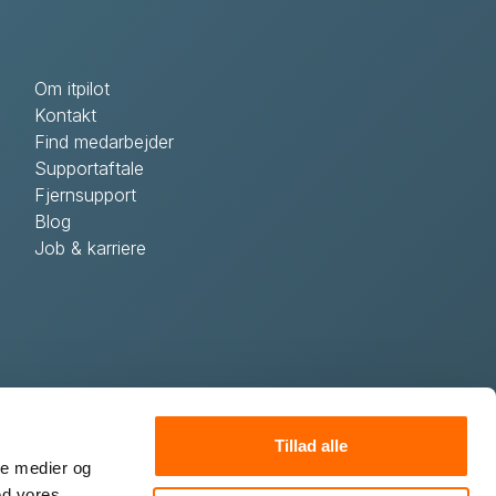
Om itpilot
Kontakt
Find medarbejder
Supportaftale
Fjernsupport
Blog
Job & karriere
Tillad alle
ale medier og
ed vores