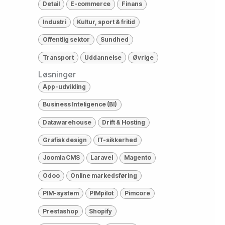
Detail
E-commerce
Finans
Industri
Kultur, sport & fritid
Offentlig sektor
Sundhed
Transport
Uddannelse
Øvrige
Løsninger
App-udvikling
Business Inteligence (BI)
Datawarehouse
Drift & Hosting
Grafisk design
IT-sikkerhed
Joomla CMS
Laravel
Magento
Odoo
Online markedsføring
PIM-system
PIMpilot
Pimcore
Prestashop
Shopify