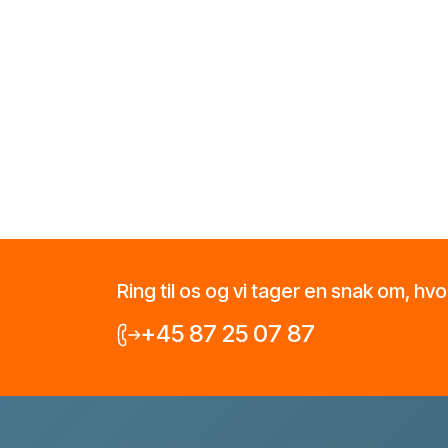
Ring til os og vi tager en snak om, hv
+45 87 25 07 87