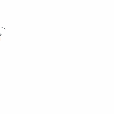
 fik
ge