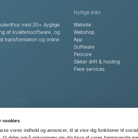
Nyttige links
onsulenthus med 20+ dygtige
Website
ing af kvalitetssoftware, og
Webshop
l transformation og online
App
Software
Pimcore
Sikker drift & hosting
Flere services
S
er Centervej 29
 cookies
 Viby
passe vores indhold og annoncer, til at vise dig funktioner til soci
fik. Vi deler også oplysninger om din brug af vores hjemmeside m