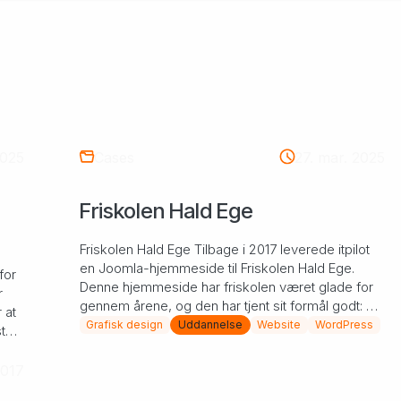
Pimcore Proof of Concept
2025
Cases
27. mar. 2025
Friskolen Hald Ege
Friskolen Hald Ege Tilbage i 2017 leverede itpilot
en Joomla-hjemmeside til Friskolen Hald Ege.
for
Denne hjemmeside har friskolen været glade for
r
gennem årene, og den har tjent sit formål godt: At
 at
holde ...
Grafisk design
Uddannelse
Website
WordPress
t
2017