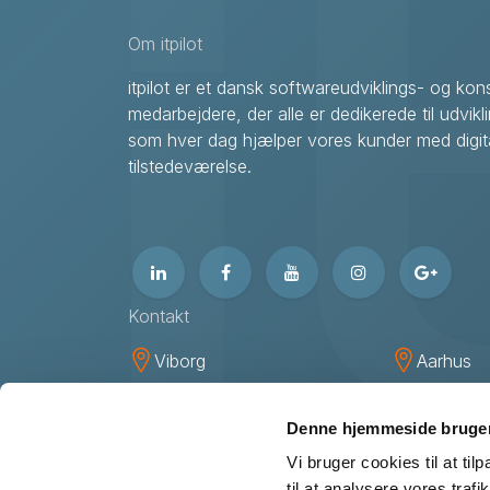
Om itpilot
itpilot er et dansk softwareudviklings- og k
medarbejdere, der alle er dedikerede til udvikl
som hver dag hjælper vores kunder med digita
tilstedeværelse.
Kontakt
Viborg
Aarhus
itpilot ApS
itpilot Ap
Livøvej 21
Hasselag
Denne hjemmeside bruger
DK-8800 Viborg
DK-8260
Vi bruger cookies til at til
til at analysere vores tra