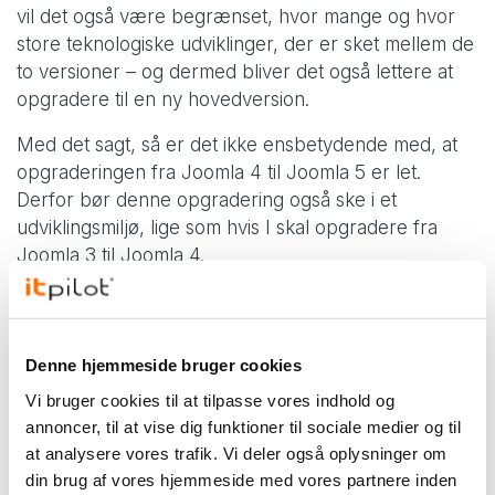
vil det også være begrænset, hvor mange og hvor
store teknologiske udviklinger, der er sket mellem de
to versioner – og dermed bliver det også lettere at
opgradere til en ny hovedversion.
Med det sagt, så er det ikke ensbetydende med, at
opgraderingen fra Joomla 4 til Joomla 5 er let.
Derfor bør denne opgradering også ske i et
udviklingsmiljø, lige som hvis I skal opgradere fra
Joomla 3 til Joomla 4.
Skal I opgradere til Joomla 5.0?
Som udgangspunkt anbefaler vi ikke, at I opgraderer
Denne hjemmeside bruger cookies
til Joomla 5.0 med det samme. Til nye
Vi bruger cookies til at tilpasse vores indhold og
hovedversioner vil der oftest blive udgivet en
annoncer, til at vise dig funktioner til sociale medier og til
opdatering efter kort tid med forskellige fejlrettelser.
at analysere vores trafik. Vi deler også oplysninger om
Har I ikke allerede opgraderet til Joomla 4, anbefaler
din brug af vores hjemmeside med vores partnere inden