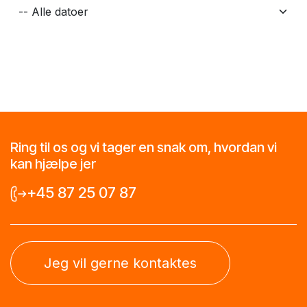
Ring til os og vi tager en snak om, hvordan vi
kan hjælpe jer
+45 87 25 07 87
Jeg vil gerne kontaktes