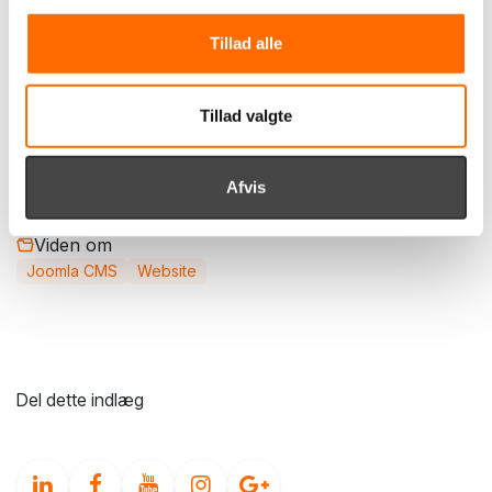
opgraderede version lægges online.
Tillad alle
Skal vi hjælpe jer med at opgradere jeres Joomla-
hjemmeside? Eller har I spørgsmål eller behov for
Tillad valgte
rådgivning, så kontakt os allerede i dag. Ring til os på
tlf.
+45 87 25 07 87
eller
udfyld kontaktformularen
herunder.
Afvis
Viden om
Joomla CMS
Website
Del dette indlæg