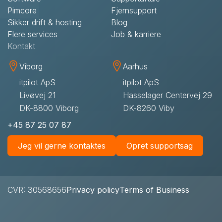
Pimcore
Fjernsupport
Sikker drift & hosting
Blog
Flere services
Job & karriere
Kontakt
Viborg
Aarhus
itpilot ApS
itpilot ApS
Livøvej 21
Hasselager Centervej 29
DK-8800 Viborg
DK-8260 Viby
+45 87 25 07 87
Jeg vil gerne kontaktes
Opret supportsag
CVR: 30568656
Privacy policy
Terms of Business