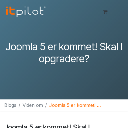
Skip to Content
Joomla 5 er kommet! Skal I
opgradere?
Blogs
Viden om
Joomla 5 er kommet! Skal I opgradere?
Joomla 5 er kommet! Skal I