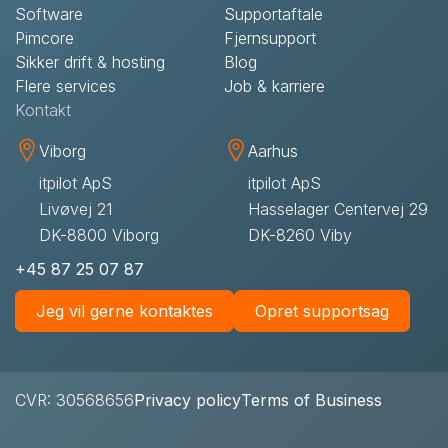
Software
Supportaftale
Pimcore
Fjernsupport
Sikker drift & hosting
Blog
Flere services
Job & karriere
Kontakt
Viborg
Aarhus
itpilot ApS
itpilot ApS
Livøvej 21
Hasselager Centervej 29
DK-8800 Viborg
DK-8260 Viby
+45 87 25 07 87
Jeg vil gerne kontaktes
Opret supportsag
CVR: 30568656
Privacy policy
Terms of Business