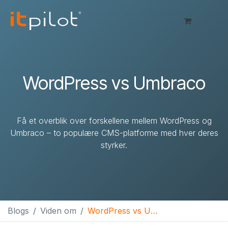
Skip to Content
​WordPress vs Umbraco
Få et overblik over forskellene mellem WordPress og
Umbraco – to populære CMS-platforme med hver deres
styrker.
Blogs
Viden om
​WordPress vs Umbraco