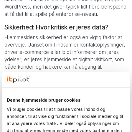
WordPress, men det giver typisk lidt flere benspænd
at få det til at spille på enterprise-niveau.
Sikkerhed: Hvor kritisk er jeres data?
Hjemmesidens sikkerhed er også en vigtig faktor at
overveje. Uanset om I indsamler kontaktoplysninger,
driver e-commerce eller blot informerer om jeres
ydelser, er jeres hjemmeside et digitalt visitkort, som
både kunder og hackere kan få adgang til.
Et dårligt sikret site kan føre til alt fra datalæk,
nedbrud og blacklisting i søgemaskiner til tab af
omdømme og kundetillid. Det er derfor vigtigt at
Denne hjemmeside bruger cookies
vælge en CMS-platform, der ikke kun fungerer godt,
men også beskytter jer mod kendte trusler.
Vi bruger cookies til at tilpasse vores indhold og
annoncer, til at vise dig funktioner til sociale medier og til
WordPress er i udgangspunktet sikkert, men netop
at analysere vores trafik. Vi deler også oplysninger om
fordi det er verdens mest udbredte CMS, er det
din brug af vores hjemmeside med vores partnere inden