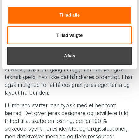
jeres brand og visuelle identitet, er det vigtigt at
vælge en platform, der giver jer frihed i designet.
Tillad alle
Både WordPress og Umbraco giver mulighed for at
bygge en løsning helt fra bunden, men vejen dertil
er forskellig, og det kan have stor betydning for
Tillad valgte
både proces, budget og fleksibilitet.
Med WordPress er det nemt at komme i gang med et
Afvis
færdigt tema og tilpasse det til jeres behov. Det er
effektivt, hvis I vil i gang hurtigt, men det kan give
teknisk gæld, hvis ikke det håndteres ordentligt. I har
også mulighed for at få designet jeres eget tema og
layout fra bunden.
I Umbraco starter man typisk med et helt tomt
lærred. Det giver jeres designere og udviklere fuld
frihed til at skabe en løsning, der er 100 %
skræddersyet til jeres identitet og brugssituationer,
men det kræver mere tid og flere ressourcer.