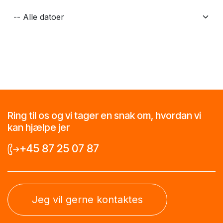
Ring til os og vi tager en snak om, hvordan vi
kan hjælpe jer
+45 87 25 07 87
Jeg vil gerne kontaktes