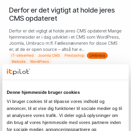
Derfor er det vigtigt at holde jeres
CMS opdateret
Derfor er det vigtigt at holde jeres CMS opdateret Mange
hjemmesider er i dag udviklet i et CMS som WordPress,
Joomla, Umbraco m.fl. Fællesnævneren for disse CMS
er, at de er open source – altså har e...
IT-sikkerhed
Joomla CMS
Prestashop
Umbraco
Website
WordPress
Viden om
13. mar. 2024
Har jeres hjemmeside en
Denne hjemmeside bruger cookies
udløbsdato?
Vi bruger cookies til at tilpasse vores indhold og
Har jeres hjemmeside en udløbsdato? En virksomheds
annoncer, til at vise dig funktioner til sociale medier og til
hjemmeside er ikke ”bare en hjemmeside”. For mange
at analysere vores trafik. Vi deler også oplysninger om
virksomheder er det en af de vigtigste kanaler, de har.
din brug af vores hjemmeside med vores partnere inden
Derfor er det også vigtigt, at hjemmesiden...
for sociale medier, annonceringspartnere og