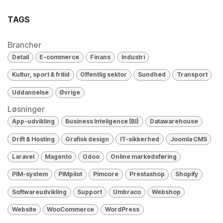
TAGS
Brancher
Detail
E-commerce
Finans
Industri
Kultur, sport & fritid
Offentlig sektor
Sundhed
Transport
Uddannelse
Øvrige
Løsninger
App-udvikling
Business Inteligence (BI)
Datawarehouse
Drift & Hosting
Grafisk design
IT-sikkerhed
Joomla CMS
Laravel
Magento
Odoo
Online markedsføring
PIM-system
PIMpilot
Pimcore
Prestashop
Shopify
Softwareudvikling
Support
Umbraco
Webshop
Website
WooCommerce
WordPress