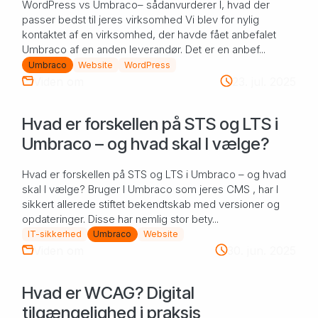
WordPress vs Umbraco– sådanvurderer I, hvad der
passer bedst til jeres virksomhed Vi blev for nylig
kontaktet af en virksomhed, der havde fået anbefalet
Umbraco af en anden leverandør. Det er en anbef...
Umbraco
Website
WordPress
Viden om
23. jul. 2025
Hvad er forskellen på STS og LTS i
Umbraco – og hvad skal I vælge?
Hvad er forskellen på STS og LTS i Umbraco – og hvad
skal I vælge? Bruger I Umbraco som jeres CMS , har I
sikkert allerede stiftet bekendtskab med versioner og
opdateringer. Disse har nemlig stor bety...
IT-sikkerhed
Umbraco
Website
Viden om
30. jun. 2025
Hvad er WCAG? Digital
tilgængelighed i praksis