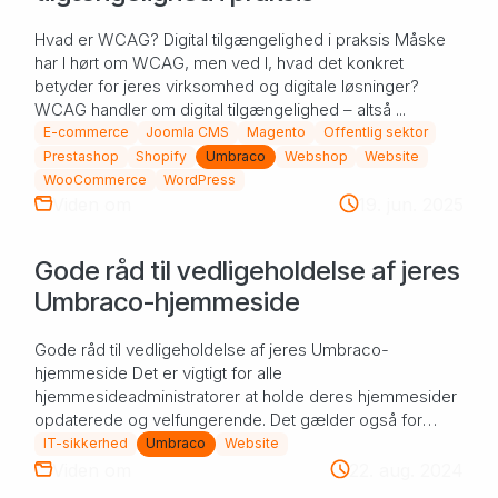
Hvad er WCAG? Digital tilgængelighed i praksis Måske
har I hørt om WCAG, men ved I, hvad det konkret
betyder for jeres virksomhed og digitale løsninger?
WCAG handler om digital tilgængelighed – altså ...
E-commerce
Joomla CMS
Magento
Offentlig sektor
Prestashop
Shopify
Umbraco
Webshop
Website
WooCommerce
WordPress
Viden om
19. jun. 2025
Gode råd til vedligeholdelse af jeres
Umbraco-hjemmeside
Gode råd til vedligeholdelse af jeres Umbraco-
hjemmeside Det er vigtigt for alle
hjemmesideadministratorer at holde deres hjemmesider
opdaterede og velfungerende. Det gælder også for
Umbraco-hjemmesid...
IT-sikkerhed
Umbraco
Website
Viden om
22. aug. 2024