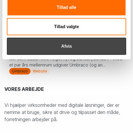
Umbraco
Website
Viden om
25. sep. 2023
Tillad alle
Umbraco 7 End Of Life – hvad kan I
Tillad valgte
gøre?
Umbraco 7 End Of Life – hvad kan I gøre? Den 30.
Afvis
september 2023 når Umbraco 7 End of Life (EOL). Det er
der som sådan ikke noget nyt og banebrydende i – med
et par års mellemrum udgiver Umbraco (og an...
Umbraco
Website
VORES ARBEJDE
Vi hjælper virksomheder med digitale løsninger, der er
nemme at bruge, sikre at drive og tilpasset den måde,
forretningen arbejder på.