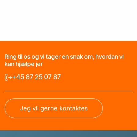
Ring til os og vi tager en snak om, hvordan vi
kan hjælpe jer
+45 87 25 07 87
Jeg vil gerne kontaktes