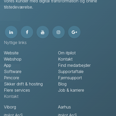
vores kunder med digital transformation og online
tilstedeværelse.
Nyttige links
Website
Om itpilot
Webshop
Kontakt
App
Find medarbejder
Software
Supportaftale
Pimcore
Fjernsupport
Sikker drift & hosting
Blog
Flere services
Job & karriere
Kontakt
Viborg
Aarhus
itpilot ApS
itpilot ApS