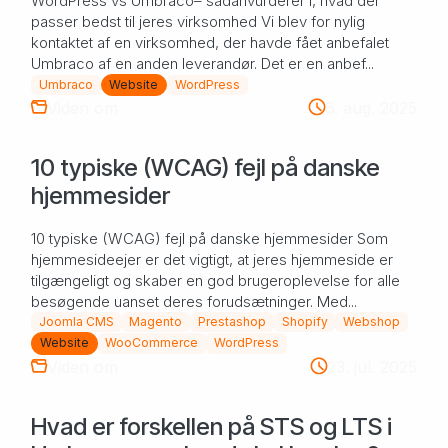
WordPress vs Umbraco– sådanvurderer I, hvad der
passer bedst til jeres virksomhed Vi blev for nylig
kontaktet af en virksomhed, der havde fået anbefalet
Umbraco af en anden leverandør. Det er en anbef...
Umbraco
Website
WordPress
Viden om
6. aug. 2025
10 typiske (WCAG) fejl på danske
hjemmesider
10 typiske (WCAG) fejl på danske hjemmesider Som
hjemmesideejer er det vigtigt, at jeres hjemmeside er
tilgængeligt og skaber en god brugeroplevelse for alle
besøgende uanset deres forudsætninger. Med...
Joomla CMS
Magento
Prestashop
Shopify
Webshop
Website
WooCommerce
WordPress
Viden om
23. jul. 2025
Hvad er forskellen på STS og LTS i