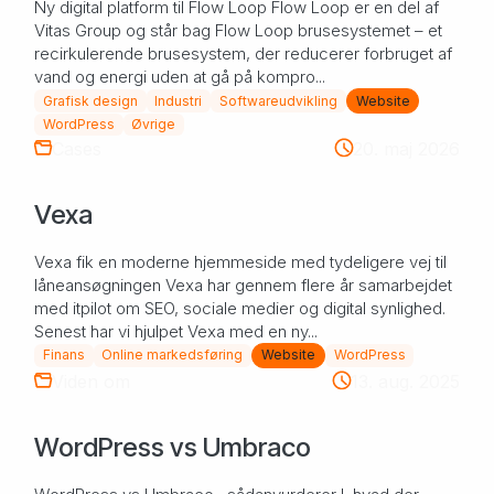
Ny digital platform til Flow Loop Flow Loop er en del af
Vitas Group og står bag Flow Loop brusesystemet – et
recirkulerende brusesystem, der reducerer forbruget af
vand og energi uden at gå på kompro...
Grafisk design
Industri
Softwareudvikling
Website
WordPress
Øvrige
Cases
20. maj 2026
Vexa
Vexa fik en moderne hjemmeside med tydeligere vej til
låneansøgningen Vexa har gennem flere år samarbejdet
med itpilot om SEO, sociale medier og digital synlighed.
Senest har vi hjulpet Vexa med en ny...
Finans
Online markedsføring
Website
WordPress
Viden om
13. aug. 2025
​WordPress vs Umbraco