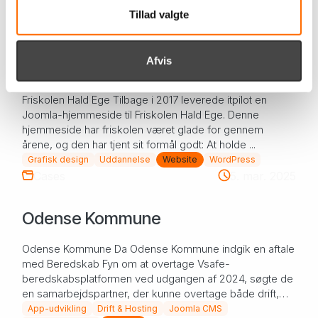
...
IT-sikkerhed
Webshop
Website
Tillad valgte
Cases
27. mar. 2025
Afvis
Friskolen Hald Ege
Friskolen Hald Ege Tilbage i 2017 leverede itpilot en
Joomla-hjemmeside til Friskolen Hald Ege. Denne
hjemmeside har friskolen været glade for gennem
årene, og den har tjent sit formål godt: At holde ...
Grafisk design
Uddannelse
Website
WordPress
Cases
5. mar. 2025
Odense Kommune
Odense Kommune Da Odense Kommune indgik en aftale
med Beredskab Fyn om at overtage Vsafe-
beredskabsplatformen ved udgangen af 2024, søgte de
en samarbejdspartner, der kunne overtage både drift,
vedlig...
App-udvikling
Drift & Hosting
Joomla CMS