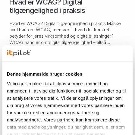
Hvad er WCAG? Digital
tilgængelighed i praksis
Hvad er WCAG? Digital tilgængelighed i praksis Måske
har I hørt om WCAG, men ved I, hvad det konkret
betyder for jeres virksomhed og digitale løsninger?
WCAG handler om digital tilgængelighed – altså ...
E-commerce
Joomla CMS
Magento
Offentlig sektor
Prestashop
Shopify
Umbraco
Webshop
Website
WooCommerce
WordPress
Viden om
19. jun. 2025
Denne hjemmeside bruger cookies
Vi bruger cookies til at tilpasse vores indhold og
Gode råd til vedligeholdelse af jeres
annoncer, til at vise dig funktioner til sociale medier og til
Umbraco-hjemmeside
at analysere vores trafik. Vi deler også oplysninger om
din brug af vores hjemmeside med vores partnere inden
Gode råd til vedligeholdelse af jeres Umbraco-
for sociale medier, annonceringspartnere og
hjemmeside Det er vigtigt for alle
analysepartnere. Vores partnere kan kombinere disse
hjemmesideadministratorer at holde deres hjemmesider
opdaterede og velfungerende. Det gælder også for
data med andre oplysninger, du har givet dem, eller som
Umbraco-hjemmesid...
IT-sikkerhed
Umbraco
Website
de har indsamlet fra din brug af deres tjenester.