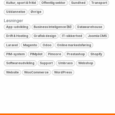
Kultur, sport & fritid
Offentlig sektor
Sundhed
Transport
Uddannelse
Øvrige
Løsninger
App-udvikling
Business Inteligence (BI)
Datawarehouse
Drift & Hosting
Grafisk design
IT-sikkerhed
Joomla CMS
Laravel
Magento
Odoo
Online markedsføring
PIM-system
PIMpilot
Pimcore
Prestashop
Shopify
Softwareudvikling
Support
Umbraco
Webshop
Website
WooCommerce
WordPress