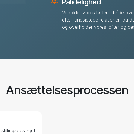
Pålidelighed
Vi holder vores løfter – både ove
efter langsigtede relationer, og de
og overholder vores løfter og dea
Ansættelsesprocessen