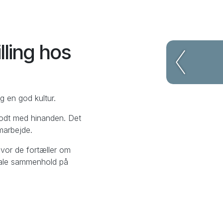
lling hos
Forrige
g en god kultur.
t godt med hinanden. Det
marbejde.
hvor de fortæller om
giale sammenhold på