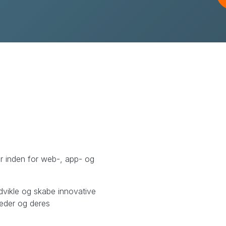
gsmål.
er inden for web-, app- og
dvikle og skabe innovative
heder og deres