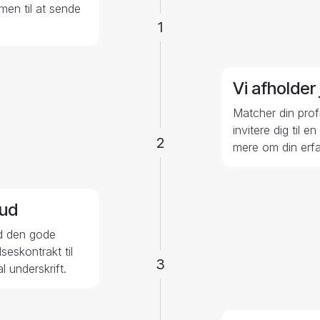
 er
1
Vi afholder
Matcher din profi
invitere dig til 
2
mere om din erfa
bud
med den gode
eskontrakt til
3
l underskrift.