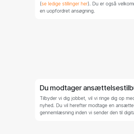
stillingsopslaget (
se ledige stillinger her
). Du
også velkommen til at sende en uopfordret
ansøgning.
Du modtager ansættelsestil
Tilbyder vi dig jobbet, vil vi ringe dig op 
nyhed. Du vil herefter modtage en ansættels
gennemlæsning inden vi sender den til digita