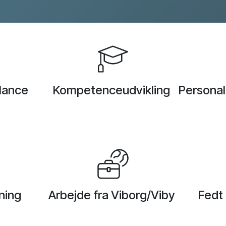
Pimcore Proof of Concept
alance
Kompetenceudvikling
Persona
ning
Arbejde fra Viborg/Viby
Fedt 