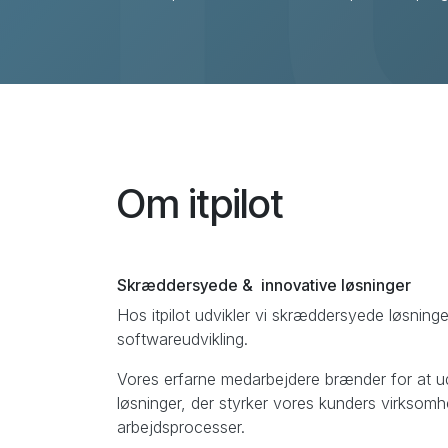
Vores itpiloter er klar til at svare på dine spør
Om itpilot
Skræddersyede & innovative løsninger
Hos itpilot udvikler vi skræddersyede løsning
softwareudvikling.
Vores erfarne medarbejdere brænder for at u
løsninger, der styrker vores kunders virksom