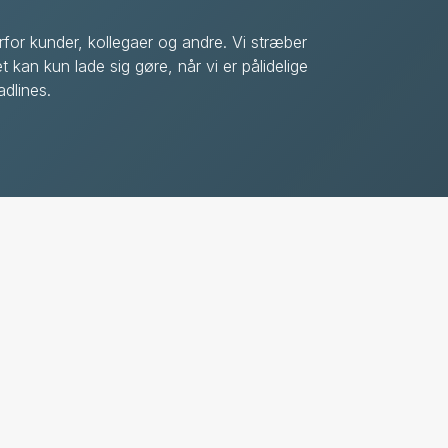
rfor kunder, kollegaer og andre. Vi stræber
t kan kun lade sig gøre, når vi er pålidelige
dlines.