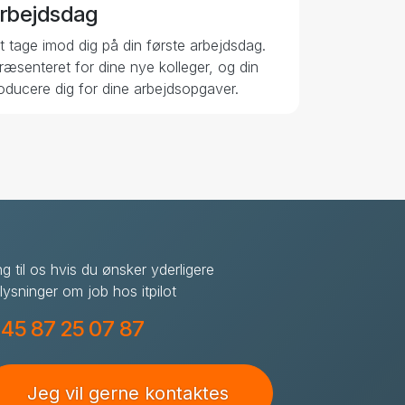
arbejdsdag
at tage imod dig på din første arbejdsdag.
præsenteret for dine nye kolleger, og din
roducere dig for dine arbejdsopgaver.
ng til os hvis du ønsker yderligere
lysninger om job hos itpilot
45 87 25 07 87