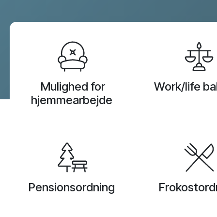
Flere services
Data Warehouse & BI
Webmaster support
Mulighed for
Work/life b
Design & kommunikation
hjemmearbejde
SEO
B2B leadgenerering
Pensionsordning
Frokostord