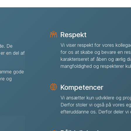
Respekt
Vi viser respekt for vores kollega
de. De
for os at skabe og bevare en res
 er en del af
karakteriseret af åben og ærlig di
mangfoldighed og respekterer kult
r samme gode
ere og
Kompetencer
Vi ansætter kun udviklere og pro
Derfor stoler vi også på vores eg
efteruddanne os. Derfor deler v