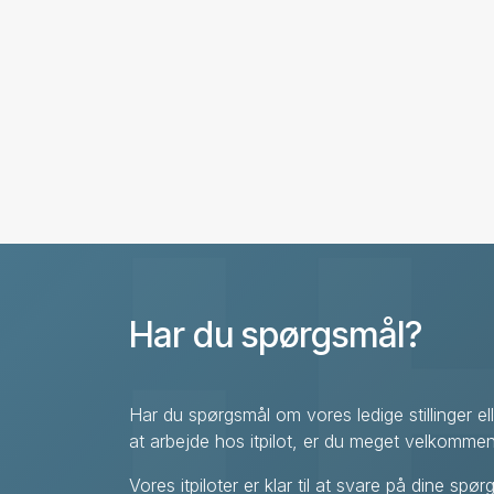
Har du spørgsmål?
Har du spørgsmål om vores ledige stillinger e
at arbejde hos itpilot, er du meget velkommen 