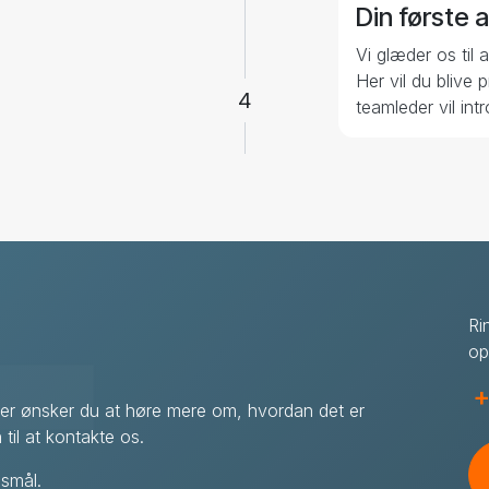
Din første 
Vi glæder os til 
Her vil du blive 
4
teamleder vil int
Ri
op
+
ller ønsker du at høre mere om, hvordan det er
til at kontakte os.