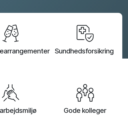
Cookies & compliance
learrangementer
Sundhedsforsikring
arbejdsmiljø
Gode kolleger