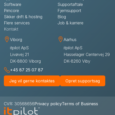
Software
Supportaftale
Pimcore
Fjernsupport
Sikker drift & hosting
Blog
Flere services
Job & karriere
Kontakt
Viborg
Aarhus
itpilot ApS
itpilot ApS
Livøvej 21
Hasselager Centervej 29
DK-8800 Viborg
DK-8260 Viby
+45 87 25 07 87
Jeg vil gerne kontaktes
Opret supportsag
CVR: 30568656
Privacy policy
Terms of Business