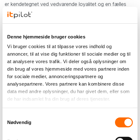
er kendetegnet ved vedvarende loyalitet og en fælles
vision.
Læs mere om vores samarbejde:
"Med logoet på låret", Viborg F.F. Avisen, december
Denne hjemmeside bruger cookies
2017, side 13
Vi bruger cookies til at tilpasse vores indhold og
"
VFF er blevet en del af familien
", Viborg Stifts
annoncer, til at vise dig funktioner til sociale medier og til
Folkeblad, 4. juni 2021
at analysere vores trafik. Vi deler også oplysninger om
"
itpilot forlænger partneraftale med yderligere to år
",
din brug af vores hjemmeside med vores partnere inden
vff.dk, 22. januar 2024
for sociale medier, annonceringspartnere og
analysepartnere. Vores partnere kan kombinere disse
data med andre oplysninger, du har givet dem, eller som
Gensidigt samarbejde
de har indsamlet fra din brug af deres tjenester.
Vores relation med Viborg F.F. er mere end et sponsorat;
det er et gensidigt samarbejde. Vi fungerer som klubbens
Samtykkevalg
faste leverandør af alle it-opgaver og har leveret
Nødvendig
afgørende digitale løsninger som hjemmeside, webshop
og app.