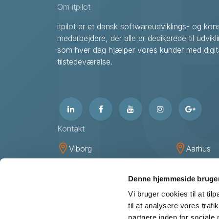
Om itpilot
itpilot er et dansk softwareudviklings- og k
medarbejdere, der alle er dedikerede til udvikl
som hver dag hjælper vores kunder med digita
tilstedeværelse.
Kontakt
Viborg
Aarhus
itpilot ApS
itpilot Ap
Livøvej 21
Hasselag
Denne hjemmeside bruger
DK-8800 Viborg
DK-8260
Vi bruger cookies til at til
til at analysere vores tra
+45 87 25 07 87
partnere inden for sociale