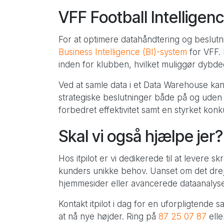
VFF Football Intellige
For at optimere datahåndtering og beslutni
Business Intelligence (BI)-system
for VFF. 
inden for klubben, hvilket muliggør dybd
Ved at samle data i et Data Warehouse kan
strategiske beslutninger både på og uden 
forbedret effektivitet samt en styrket ko
Skal vi også hjælpe jer
Hos itpilot er vi dedikerede til at levere
kunders unikke behov. Uanset om det drejer
hjemmesider eller avancerede dataanalysev
Kontakt itpilot i dag for en uforpligtend
at nå nye højder. Ring på
87 25 07 87
ell