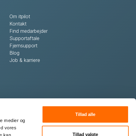
Om itpilot
Kontakt
Find medarbejder
Supportaftale
Fjernsupport
Blog
Job & karriere
Tillad alle
ale medier og
ed vores
Tillad valgte
re kan