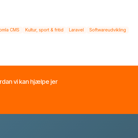
omla CMS
Kultur, sport & fritid
Laravel
Softwareudvikling
ordan vi kan hjælpe jer