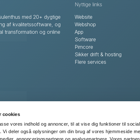
Nyttige links
onsulenthus med 20+ dygtige
Website
ing af kvalitetssoftware, og
Webshop
l transformation og online
App
Software
Pimcore
Sikker drift & hosting
Flere services
S
er Centervej 29
 cookies
 Viby
passe vores indhold og annoncer, til at vise dig funktioner til soci
fik. Vi deler også oplysninger om din brug af vores hjemmeside m
 medier, annonceringspartnere og analysepartnere. Vores partne