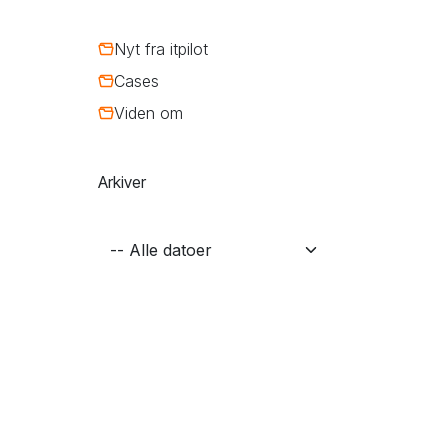
Nyt fra itpilot
å
Cases
Viden om
Arkiver
.