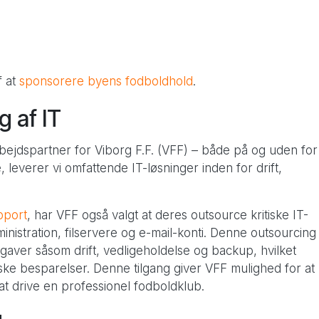
Pimcore Proof of Concept
f at
sponsorere byens fodboldhold
.
g af IT
rbejdspartner for Viborg F.F. (VFF) – både på og uden for
 leverer vi omfattende IT-løsninger inden for drift,
pport
, har VFF også valgt at deres outsource kritiske IT-
ministration, filservere og e-mail-konti. Denne outsourcing
aver såsom drift, vedligeholdelse og backup, hvilket
ke besparelser. Denne tilgang giver VFF mulighed for at
t drive en professionel fodboldklub.