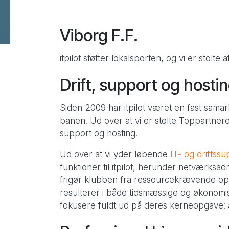
Viborg F.F.
Flere services
itpilot støtter lokalsporten, og vi er stolte a
Data Warehouse & BI
Drift, support og hostin
Webmaster support
Design & kommunikation
Siden 2009 har itpilot været en fast sama
SEO
banen. Ud over at vi er stolte Toppartnere,
support og hosting.
B2B leadgenerering
Ud over at vi yder løbende
IT- og driftssu
funktioner til itpilot, herunder netværksad
frigør klubben fra ressourcekrævende opg
resulterer i både tidsmæssige og økonomis
fokusere fuldt ud på deres kerneopgave: a