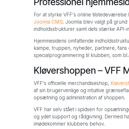
Professionel hjemmes
For at styrke VFF's online tilstedeværelse
Joomla CMS
. Joomla blev valgt på grund a
indholdsstrukturer samt dets stærke API-in
Hjemmesidens omfattende indholdsstruktur
kampe, truppen, nyheder, partnere, fans og
specialprogrammering til klubben, som bl.a
Kløvershoppen – VFF 
VFF's officielle merchandiseshop,
Kløver
af sin brugervenlige og intuitive grænsefl
opsætning og administration af shoppen.
VFF har selv stået i spidsen for opsætni
og ydet support og rådgivning. Dermed har
imødekommer klubbens behov.