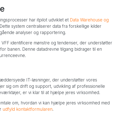
nce
ngsprocesser har itpilot udviklet et
Data Warehouse og
Dette system centraliserer data fra forskellige kilder
egående analyser og rapportering.
 VFF identificere mønstre og tendenser, der understøtter
for banen. Denne datadrevne tilgang bidrager til en
nkurrenceevne.
?
 skræddersyede IT-løsninger, der understøtter vores
 sig om drift og support, udvikling af professionelle
ærktøjer, er vi klar til at hjælpe jeres virksomhed.
e samtale om, hvordan vi kan hjælpe jeres virksomhed med
er
udfyld kontaktformularen
.