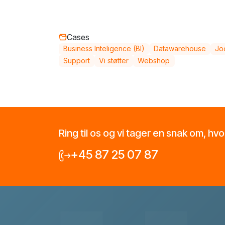
Cases
Business Inteligence (BI)
Datawarehouse
Jo
Support
Vi støtter
Webshop
Ring til os og vi tager en snak om, hv
+45 87 25 07 87