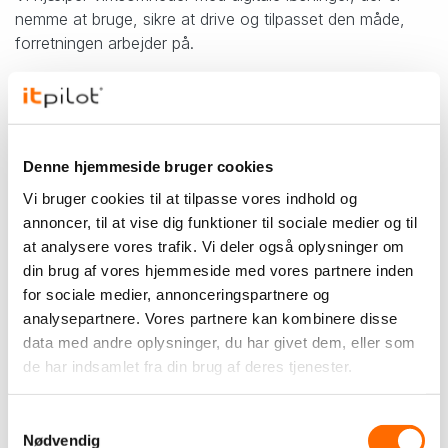
nemme at bruge, sikre at drive og tilpasset den måde,
forretningen arbejder på.
TAGS
Denne hjemmeside bruger cookies
Andet
Vi bruger cookies til at tilpasse vores indhold og
Vi støtter
itpilot
annoncer, til at vise dig funktioner til sociale medier og til
Brancher
at analysere vores trafik. Vi deler også oplysninger om
Detail
E-commerce
Finans
Industri
din brug af vores hjemmeside med vores partnere inden
for sociale medier, annonceringspartnere og
Kultur, sport & fritid
Offentlig sektor
Sundhed
Transport
analysepartnere. Vores partnere kan kombinere disse
Uddannelse
Øvrige
data med andre oplysninger, du har givet dem, eller som
Løsninger
de har indsamlet fra din brug af deres tjenester.
App-udvikling
Business Inteligence (BI)
Datawarehouse
Samtykkevalg
Drift & Hosting
Grafisk design
IT-sikkerhed
Joomla CMS
Nødvendig