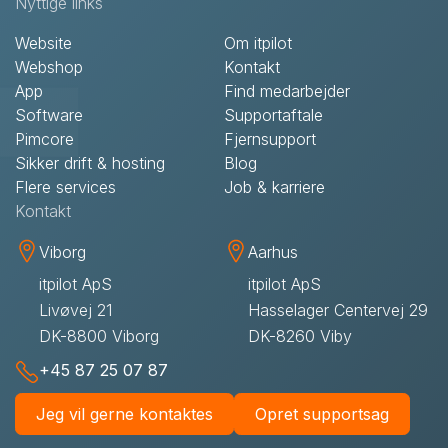
Nyttige links
Website
Om itpilot
Webshop
Kontakt
App
Find medarbejder
Software
Supportaftale
Pimcore
Fjernsupport
Sikker drift & hosting
Blog
Flere services
Job & karriere
Kontakt
Viborg
Aarhus
itpilot ApS
itpilot ApS
Livøvej 21
Hasselager Centervej 29
DK-8800 Viborg
DK-8260 Viby
+45 87 25 07 87
Jeg vil gerne kontaktes
Opret supportsag