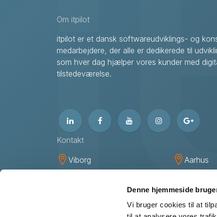
Om itpilot
itpilot er et dansk softwareudviklings- og k
medarbejdere, der alle er dedikerede til udvikl
som hver dag hjælper vores kunder med digita
tilstedeværelse.
Kontakt
Viborg
Aarhus
itpilot ApS
itpilot Ap
Livøvej 21
Hasselag
Denne hjemmeside bruger
DK-8800 Viborg
DK-8260
Vi bruger cookies til at til
til at analysere vores tra