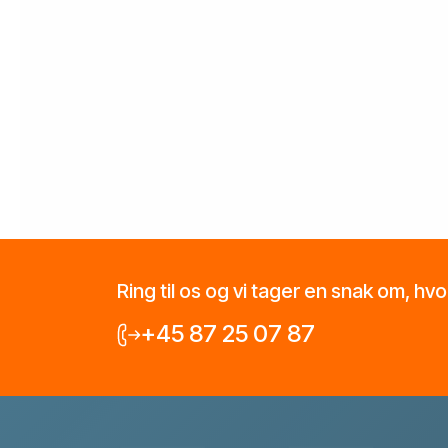
Ring til os og vi tager en snak om, hv
+45 87 25 07 87