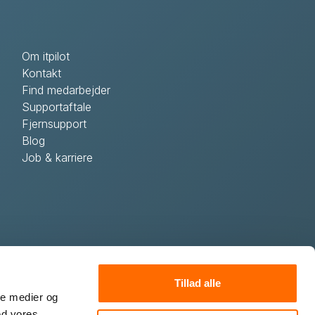
Om itpilot
Kontakt
Find medarbejder
Supportaftale
Fjernsupport
Blog
Job & karriere
Tillad alle
ale medier og
ed vores