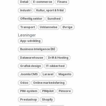
Detail
E-commerce
Finans
Industri
Kultur, sport & fritid
Offentlig sektor
Sundhed
Transport
Uddannelse
Øvrige
Løsninger
App-udvikling
Business Inteligence (BI)
Datawarehouse
Drift & Hosting
Grafisk design
IT-sikkerhed
Joomla CMS
Laravel
Magento
Odoo
Online markedsføring
PIM-system
PIMpilot
Pimcore
Prestashop
Shopify