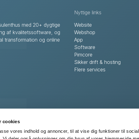
Nyttige links
onsulenthus med 20+ dygtige
Website
ing af kvalitetssoftware, og
Webshop
l transformation og online
App
Software
Pimcore
Sikker drift & hosting
Flere services
S
er Centervej 29
 cookies
 Viby
passe vores indhold og annoncer, til at vise dig funktioner til soci
fik. Vi deler også oplysninger om din brug af vores hjemmeside m