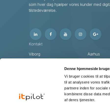
som hver dag hjælper vores kunder med digita
tilstedeværelse.
Kontakt
Viborg
Aarhus
itpilot ApS
itpilot ApS
Livøvej 21
Hasselager 
Denne hjemmeside bruger
DK-8800 Viborg
DK-8260 Vi
Vi bruger cookies til at til
til at analysere vores tra
+45 87 25 07 87
partnere inden for sociale
Jeg vil gerne kontaktes
Opret supp
kombinere disse data med a
af deres tjenester.