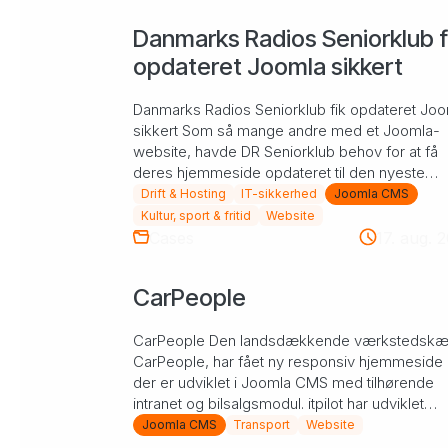
Danmarks Radios Seniorklub f
opdateret Joomla sikkert
Danmarks Radios Seniorklub fik opdateret Jo
sikkert Som så mange andre med et Joomla-
website, havde DR Seniorklub behov for at få
deres hjemmeside opdateret til den nyeste
Joomla-version. Derfor r...
Drift & Hosting
IT-sikkerhed
Joomla CMS
Kultur, sport & fritid
Website
Cases
17. aug. 
CarPeople
CarPeople Den landsdækkende værkstedskæ
CarPeople, har fået ny responsiv hjemmeside 
der er udviklet i Joomla CMS med tilhørende
intranet og bilsalgsmodul. itpilot har udviklet
hjemmesiden for den...
Joomla CMS
Transport
Website