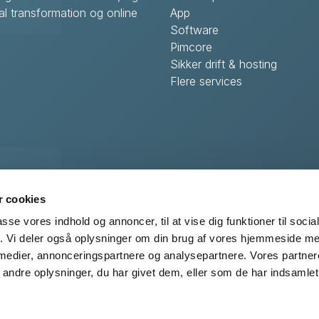
l transformation og online
App
Software
Pimcore
Sikker drift & hosting
Flere services
Centervej 29
 cookies
by
passe vores indhold og annoncer, til at vise dig funktioner til soci
fik. Vi deler også oplysninger om din brug af vores hjemmeside m
 medier, annonceringspartnere og analysepartnere. Vores partne
ortsag
ndre oplysninger, du har givet dem, eller som de har indsamlet 