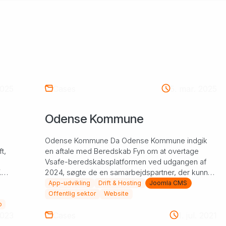
Pimcore Proof of Concept
2025
Cases
5. mar. 2025
Odense Kommune
Odense Kommune Da Odense Kommune indgik
t,
en aftale med Beredskab Fyn om at overtage
Vsafe-beredskabsplatformen ved udgangen af
.
2024, søgte de en samarbejdspartner, der kunne
overtage både drift, vedlig...
App-udvikling
Drift & Hosting
Joomla CMS
Offentlig sektor
Website
p
2023
Cases
1. jul. 2021