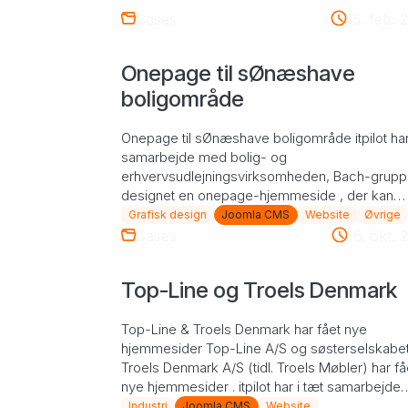
Cases
15. feb. 
Onepage til sØnæshave
boligområde
Onepage til sØnæshave boligområde itpilot har
samarbejde med bolig- og
erhvervsudlejningsvirksomheden, Bach-grupp
designet en onepage-hjemmeside , der kan
præsentere det eftertragtede boligområd...
Grafisk design
Joomla CMS
Website
Øvrige
Cases
16. okt. 
Top-Line og Troels Denmark
Top-Line & Troels Denmark har fået nye
hjemmesider Top-Line A/S og søsterselskabe
Troels Denmark A/S (tidl. Troels Møbler) har få
nye hjemmesider . itpilot har i tæt samarbejde
med møbelproducenten...
Industri
Joomla CMS
Website