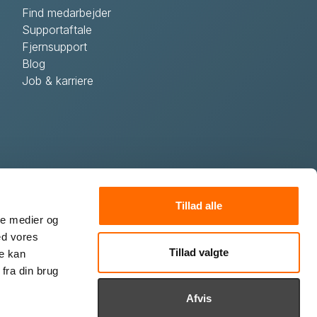
Find medarbejder
Supportaftale
Fjernsupport
Blog
Job & karriere
Tillad alle
ale medier og
ed vores
Tillad valgte
re kan
fra din brug
Afvis