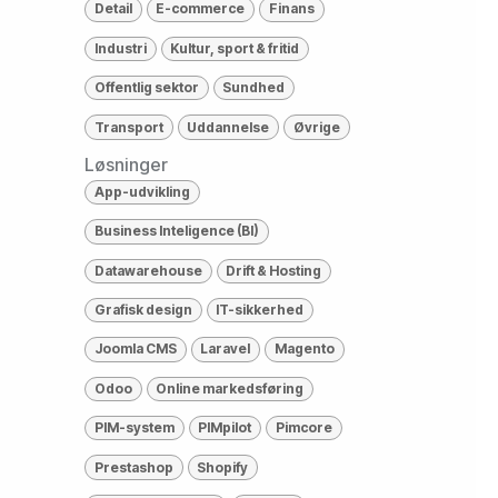
Detail
E-commerce
Finans
Industri
Kultur, sport & fritid
Offentlig sektor
Sundhed
Transport
Uddannelse
Øvrige
Løsninger
App-udvikling
Business Inteligence (BI)
Datawarehouse
Drift & Hosting
Grafisk design
IT-sikkerhed
Joomla CMS
Laravel
Magento
Odoo
Online markedsføring
PIM-system
PIMpilot
Pimcore
Prestashop
Shopify