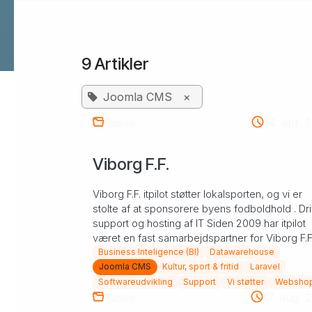
9 Artikler
Flere services
Data Warehouse & BI
Joomla CMS
×
Webmaster support
Cases
14. apr. 
Design & kommunikation
Viborg F.F.
SEO
B2B leadgenerering
Viborg F.F. itpilot støtter lokalsporten, og vi er
stolte af at sponsorere byens fodboldhold . Drif
support og hosting af IT Siden 2009 har itpilot
været en fast samarbejdspartner for Viborg F.F
(V...
Business Inteligence (BI)
Datawarehouse
Joomla CMS
Kultur, sport & fritid
Laravel
Softwareudvikling
Support
Vi støtter
Websho
Cases
17. aug. 