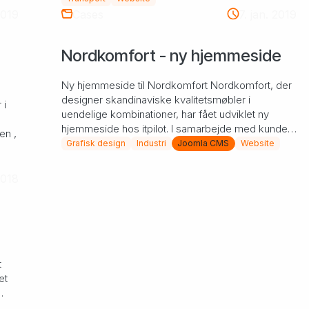
2019
Cases
7. jan. 2019
Nordkomfort - ny hjemmeside
Ny hjemmeside til Nordkomfort Nordkomfort, der
designer skandinaviske kvalitetsmøbler i
 i
uendelige kombinationer, har fået udviklet ny
hjemmeside hos itpilot. I samarbejde med kunder
en ,
udarbejder vi desi...
Grafisk design
Industri
Joomla CMS
Website
2018
t
et