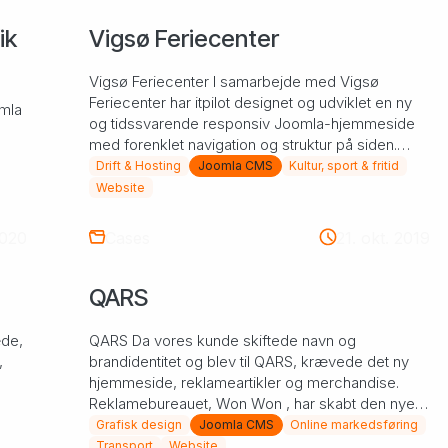
ik
Vigsø Feriecenter
Vigsø Feriecenter I samarbejde med Vigsø
Feriecenter har itpilot designet og udviklet en ny
omla
og tidssvarende responsiv Joomla-hjemmeside
med forenklet navigation og struktur på siden.
Vigsø Feriecenter...
Drift & Hosting
Joomla CMS
Kultur, sport & fritid
Website
2020
Cases
21. okt. 2019
QARS
de,
QARS Da vores kunde skiftede navn og
,
brandidentitet og blev til QARS, krævede det ny
hjemmeside, reklameartikler og merchandise.
Reklamebureauet, Won Won , har skabt den nye
designlinje, og itpilot ha...
Grafisk design
Joomla CMS
Online markedsføring
Transport
Website