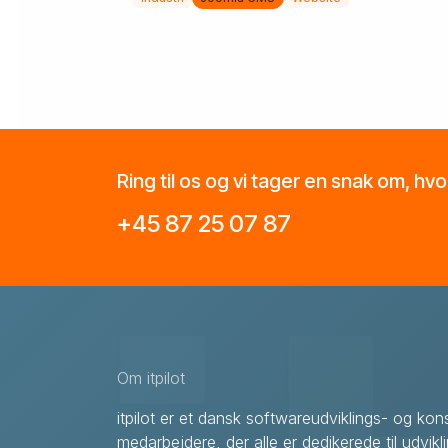
Ring til os og vi tager en snak om, hv
+45 87 25 07 87
Om itpilot
itpilot er et dansk softwareudviklings- og k
medarbejdere, der alle er dedikerede til udvikl