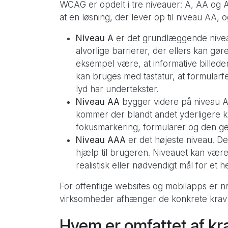
WCAG er opdelt i tre niveauer: A, AA og
at en løsning, der lever op til niveau AA,
Niveau A
er det grundlæggende niveau
alvorlige barrierer, der ellers kan gør
eksempel være, at informative billeder h
kan bruges med tastatur, at formularfel
lyd har undertekster.
Niveau AA
bygger videre på niveau A o
kommer der blandt andet yderligere krav
fokusmarkering, formularer og den gen
Niveau AAA
er det højeste niveau. Det
hjælp til brugeren. Niveauet kan være
realistisk eller nødvendigt mål for et h
For offentlige websites og mobilapps er n
virksomheder afhænger de konkrete krav af
Hvem er omfattet af kra