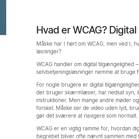
Hvad er WCAG? Digital 
Flere services
Data Warehouse & BI
Måske har I hørt om WCAG, men ved I, hva
løsninger?
Webmaster support
Design & kommunikation
WCAG handler om digital tilgængelighed –
selvbetjeningsløsninger nemme at bruge fo
SEO
B2B leadgenerering
For nogle brugere er digital tilgængeligh
der bruger skærmlæser, har nedsat syn, ik
instruktioner. Men mange andre møder ogs
forskel. Måske ser de video uden lyd, brug
gør det sværere at navigere som normalt.
WCAG er en vigtig ramme for, hvordan digi
begrebet bliver ofte nævnt sammen med te