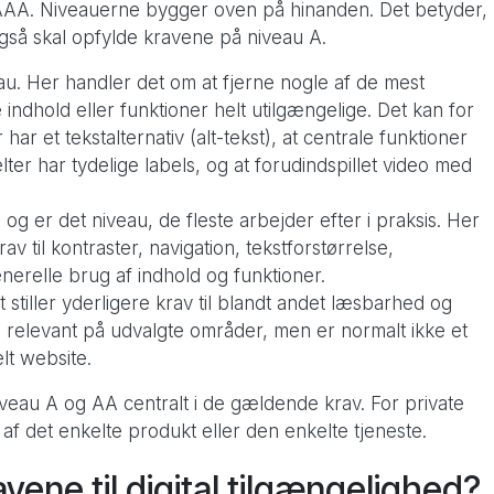
 AAA. Niveauerne bygger oven på hinanden. Det betyder,
 også skal opfylde kravene på niveau A.
. Her handler det om at fjerne nogle af de mest
e indhold eller funktioner helt utilgængelige. Det kan for
ar et tekstalternativ (alt-tekst), at centrale funktioner
ter har tydelige labels, og at forudindspillet video med
g er det niveau, de fleste arbejder efter i praksis. Her
 til kontraster, navigation, tekstforstørrelse,
erelle brug af indhold og funktioner.
 stiller yderligere krav til blandt andet læsbarhed og
 relevant på udvalgte områder, men er normalt ikke et
elt website.
iveau A og AA centralt i de gældende krav. For private
 det enkelte produkt eller den enkelte tjeneste.
vene til digital tilgængelighed?