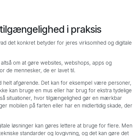
Pimcore Proof of Concept
tilgængelighed i praksis
d det konkret betyder for jeres virksomhed og digitale
 altså om at gøre websites, webshops, apps og
r de mennesker, de er lavet til.
ed helt afgørende. Det kan for eksempel være personer,
ke kan bruge en mus eller har brug for ekstra tydelige
å situationer, hvor tilgængelighed gør en mærkbar
er mobilen på farten eller har en midlertidig skade, der
tale løsninger kan gøres lettere at bruge for flere. Men
kniske standarder og lovgivning, og det kan gøre det