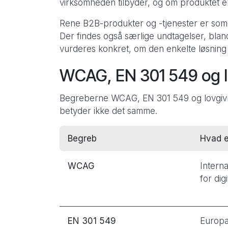
virksomheden tilbyder, og om produktet ell
Rene B2B-produkter og -tjenester er som 
Der findes også særlige undtagelser, blan
vurderes konkret, om den enkelte løsning 
WCAG, EN 301 549 og lo
Begreberne WCAG, EN 301 549 og lovgivn
betyder ikke det samme.
Begreb
Hvad e
WCAG
Interna
for dig
EN 301 549
Europæ