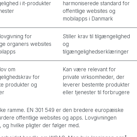
elighed i it-produkter
harmoniserede standard for
nester
offentlige websites og
mobilapps i Danmark
lovgivning for
Stiller krav til tilgængelighed
lige organers websites
og
ilapps
tilgængelighedserklæringer
lov om
Kan være relevant for
gelighedskrav for
private virksomheder, der
te produkter og
leverer bestemte produkter
er
eller tjenester til forbrugere
ske ramme. EN 301 549 er den bredere europæiske
vurdere offentlige websites og apps. Lovgivningen
 og hvilke pligter der følger med.