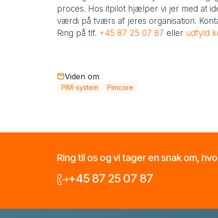
proces. Hos itpilot hjælper vi jer med at 
værdi på tværs af jeres organisation. Kont
Ring på tlf.
+45 87 25 07 87
eller
udfyld k
Viden om
PIM-system
Pimcore
Ring til os og vi tager en snak om, hv
+45 87 25 07 87