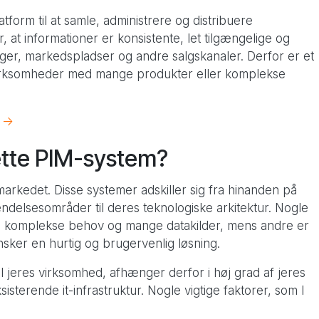
form til at samle, administrere og distribuere
, at informationer er konsistente, let tilgængelige og
er, markedspladser og andre salgskanaler. Derfor er et
virksomheder med mange produkter eller komplekse
 ->
ette PIM-system?
arkedet. Disse systemer adskiller sig fra hinanden på
ndelsesområder til deres teknologiske arkitektur. Nogle
ed komplekse behov og mange datakilder, mens andre er
nsker en hurtig og brugervenlig løsning.
il jeres virksomhed, afhænger derfor i høj grad af jeres
sterende it-infrastruktur. Nogle vigtige faktorer, som I