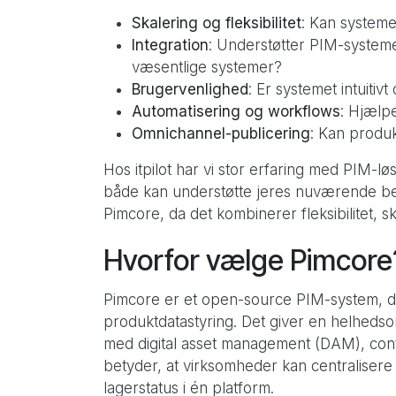
Skalering og fleksibilitet
: Kan system
Integration
: Understøtter PIM-system
væsentlige systemer?
Brugervenlighed
: Er systemet intuiti
Automatisering og workflows
: Hjælp
Omnichannel-publicering
: Kan produk
Hos itpilot har vi stor erfaring med PIM-lø
både kan understøtte jeres nuværende beh
Pimcore, da det kombinerer fleksibilitet, 
Hvorfor vælge Pimcore
Pimcore er et open-source PIM-system, der
produktdatastyring. Det giver en helhedsor
med digital asset management (DAM), co
betyder, at virksomheder kan centralisere a
lagerstatus i én platform.