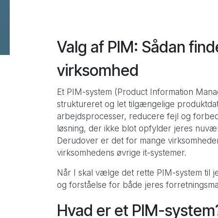
Valg af PIM: Sådan finder
Flere services
virksomhed
Data Warehouse & BI
Webmaster support
Et PIM-system (Product Information Manage
Design & kommunikation
struktureret og let tilgængelige produktdat
SEO
arbejdsprocesser, reducere fejl og forbed
løsning, der ikke blot opfylder jeres nuv
B2B leadgenerering
Derudover er det for mange virksomheder 
virksomhedens øvrige it-systemer.
Når I skal vælge det rette PIM-system til
og forståelse for både jeres forretnings
Hvad er et PIM-system