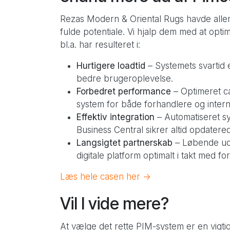
Rezas Modern & Oriental Rugs havde alle
fulde potentiale. Vi hjalp dem med at opti
bl.a. har resulteret i:
Hurtigere loadtid
– Systemets svartid e
bedre brugeroplevelse.
Forbedret performance
– Optimeret ca
system for både forhandlere og inter
Effektiv integration
– Automatiseret s
Business Central sikrer altid opdatere
Langsigtet partnerskab
– Løbende udv
digitale platform optimalt i takt med f
Læs hele casen her ->
Vil I vide mere?
At vælge det rette PIM-system er en vigt