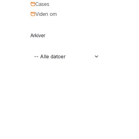
Cases
Viden om
Arkiver