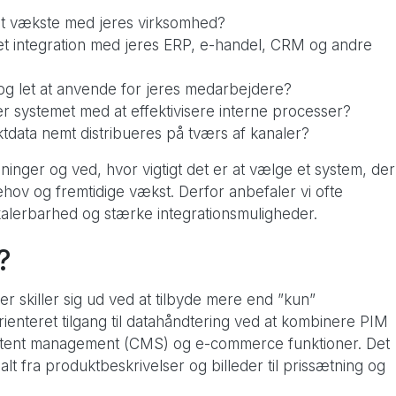
et vækste med jeres virksomhed?
et integration med jeres ERP, e-handel, CRM og andre
vt og let at anvende for jeres medarbejdere?
er systemet med at effektivisere interne processer?
tdata nemt distribueres på tværs af kanaler?
sninger og ved, hvor vigtigt det er at vælge et system, der
ov og fremtidige vækst. Derfor anbefaler vi ofte
skalerbarhed og stærke integrationsmuligheder.
?
 skiller sig ud ved at tilbyde mere end ”kun”
ienteret tilgang til datahåndtering ved at kombinere PIM
ntent management (CMS) og e-commerce funktioner. Det
lt fra produktbeskrivelser og billeder til prissætning og