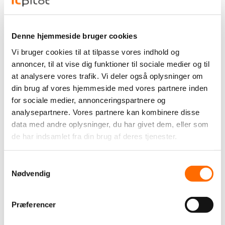
Få en WordPress webshop med
WooCommerce
Denne hjemmeside bruger cookies
Vi bruger cookies til at tilpasse vores indhold og
annoncer, til at vise dig funktioner til sociale medier og til
Som WordPress bureau tilbyder vi naturligvis også at
at analysere vores trafik. Vi deler også oplysninger om
udvikle webshops i
WooCommerce
– en af verdens mest
din brug af vores hjemmeside med vores partnere inden
populære e-handelsløsninger, der bygger på WordPress.
for sociale medier, annonceringspartnere og
WooCommerce gør det muligt at skabe en fleksibel og
analysepartnere. Vores partnere kan kombinere disse
skalerbar webshop, som kan tilpasses netop jeres
data med andre oplysninger, du har givet dem, eller som
produkter, forretningsmodel og målgruppe.
de har indsamlet fra din brug af deres tjenester.
Hos itpilot får I ikke blot en standardløsning. Vi udvikler
Samtykkevalg
WooCommerce-webshops, der tager højde for både
Nødvendig
konverteringsoptimering, brugervenlighed og den tekniske
struktur bag webshoppen. Det betyder, at I får en
løsning, der ikke bare ser godt ud, men også performer –
Præferencer
både for jeres kunder og internt i jeres virksomhed.