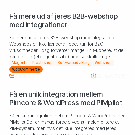
Få mere ud af jeres B2B-webshop
med integrationer
Få mere ud af jeres B2B-webshop med integrationer
Webshops er ikke længere noget kun for B2C-
virksomheder. I dag forventer mange B2B-købere, at de
kan bestille (eller genbestille) uden at skulle ringe...
Magento
Prestashop
Softwareudvikling
Webshop
WooCommerce
Viden om
29. apr. 2025
Få en unik integration mellem
Pimcore & WordPress med PIMpilot
Få en unik integration mellem Pimcore & WordPress med
PIMpilot Der er mange fordele ved at implementere et
PIM-system, men hvis det ikke integreres med jeres
øvrige kanaler, opnår I ikke det fulde udb...