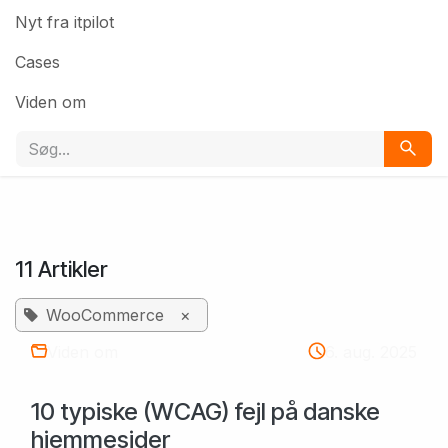
Nyt fra itpilot
Cases
Viden om
11 Artikler
WooCommerce
×
Viden om
6. aug. 2025
10 typiske (WCAG) fejl på danske
hjemmesider