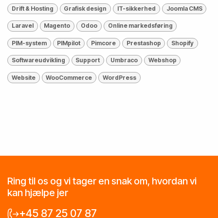
Drift & Hosting
Grafisk design
IT-sikkerhed
Joomla CMS
Laravel
Magento
Odoo
Online markedsføring
PIM-system
PIMpilot
Pimcore
Prestashop
Shopify
Softwareudvikling
Support
Umbraco
Webshop
Website
WooCommerce
WordPress
Ring til os og vi tager en snak om, hvordan vi
kan hjælpe jer
+45 87 25 07 87