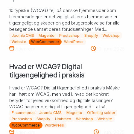
10 typiske (WCAG) fejl på danske hjemmesider Som
hjemmesideejer er det vigtigt, at jeres hjemmeside er
tilgængeligt og skaber en god brugeroplevelse for alle
besøgende uanset deres forudsætninger. Med...
Joomla CMS
Magento
Prestashop
Shopify
Webshop
Website
WooCommerce
WordPress
Viden om
30. jun. 2025
Hvad er WCAG? Digital
tilgængelighed i praksis
Hvad er WCAG? Digital tilgængelighed i praksis Måske
har I hørt om WCAG, men ved I, hvad det konkret
betyder for jeres virksomhed og digitale løsninger?
WCAG handler om digital tilgængelighed – altså ...
E-commerce
Joomla CMS
Magento
Offentlig sektor
Prestashop
Shopify
Umbraco
Webshop
Website
WooCommerce
WordPress
Viden om
3. jun. 2025