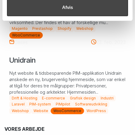
Vælg den bedste webshop løsning til jeres virksomhed
Afvis
Det kan være svært at finde ud af, hvilken webshop
løsning, der er den bedste til lige præcis jeres
virksomhed. Der findes et hav af forskellige mu...
Magento
Prestashop
Shopify
Webshop
WooCommerce
Cases
23. feb. 2023
Unidrain
Nyt website & tidsbesparende PIM-applikation Unidrain
ønskede en ny, brugervenlig hjemmeside, som var enkel
at tilgå for deres tre målgrupper: Privatpersoner,
professionelle og arkitekter. Hjemmesiden...
Drift & Hosting
E-commerce
Grafisk design
Industri
Laravel
PIM-system
PIMpilot
Softwareudvikling
Webshop
Website
WooCommerce
WordPress
VORES ARBEJDE