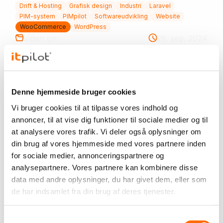
Drift & Hosting
Grafisk design
Industri
Laravel
PIM-system
PIMpilot
Softwareudvikling
Website
WooCommerce
WordPress
Viden om
26. sep. 2024
Hvilken platform skal I vælge til jeres
B2B-webshop?
Denne hjemmeside bruger cookies
Hvilken platform skal I vælge til jeres B2B-webshop? Når
Vi bruger cookies til at tilpasse vores indhold og
I som B2B-virksomhed har besluttet, at I skal have en
annoncer, til at vise dig funktioner til sociale medier og til
webshop, opstår det næste naturlige spørgsmål: Hvilken
at analysere vores trafik. Vi deler også oplysninger om
platform skal løsningen bygges på?...
din brug af vores hjemmeside med vores partnere inden
E-commerce
Magento
Prestashop
WooCommerce
for sociale medier, annonceringspartnere og
Cases
20. jun. 2024
analysepartnere. Vores partnere kan kombinere disse
data med andre oplysninger, du har givet dem, eller som
Bjerringbro & Fårvang El-Forretning
de har indsamlet fra din brug af deres tjenester.
Ny hjemmeside til Bjerringbro & Fårvang El-Forretning
itpilot har udviklet en ny WordPress-hjemmeside til
Samtykkevalg