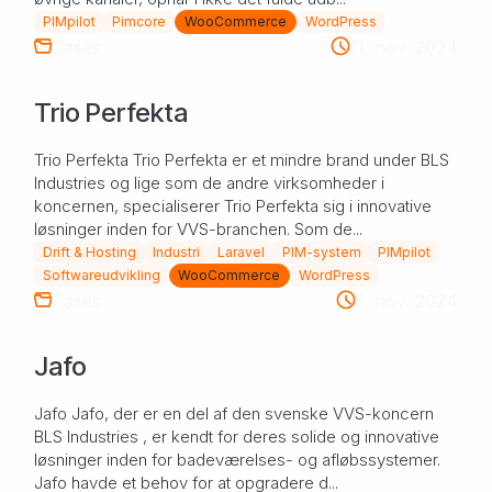
PIMpilot
Pimcore
WooCommerce
WordPress
Cases
11. nov. 2024
Trio Perfekta
Trio Perfekta Trio Perfekta er et mindre brand under BLS
Industries og lige som de andre virksomheder i
koncernen, specialiserer Trio Perfekta sig i innovative
løsninger inden for VVS-branchen. Som de...
Drift & Hosting
Industri
Laravel
PIM-system
PIMpilot
Softwareudvikling
WooCommerce
WordPress
Cases
5. nov. 2024
Jafo
Jafo Jafo, der er en del af den svenske VVS-koncern
BLS Industries , er kendt for deres solide og innovative
løsninger inden for badeværelses- og afløbssystemer.
Jafo havde et behov for at opgradere d...