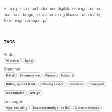
Vi hjælper virksomheder med digitale løsninger, der er
nemme at bruge, sikre at drive og tilpasset den måde,
forretningen arbejder på.
TAGS
Andet
Vi støtter
itpilot
Brancher
Detail
E-commerce
Finans
Industri
Kultur, sport & fritid
Offentlig sektor
Sundhed
Transport
Uddannelse
Øvrige
Løsninger
App-udvikling
Business Inteligence (BI)
Datawarehouse