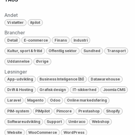
Andet
Vi støtter
itpilot
Brancher
Detail
E-commerce
Finans
Industri
Kultur, sport & fritid
Offentlig sektor
Sundhed
Transport
Uddannelse
Øvrige
Løsninger
App-udvikling
Business Inteligence (BI)
Datawarehouse
Drift & Hosting
Grafisk design
IT-sikkerhed
Joomla CMS
Laravel
Magento
Odoo
Online markedsføring
PIM-system
PIMpilot
Pimcore
Prestashop
Shopify
Softwareudvikling
Support
Umbraco
Webshop
Website
WooCommerce
WordPress