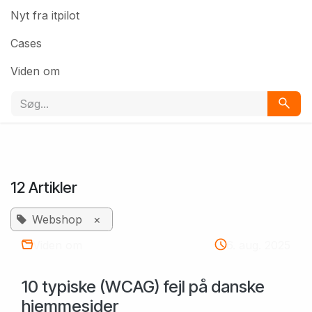
Nyt fra itpilot
Cases
Viden om
12 Artikler
Webshop
×
Viden om
6. aug. 2025
10 typiske (WCAG) fejl på danske
hjemmesider