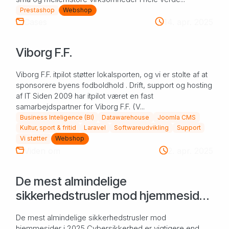
Prestashop
Webshop
Cases
14. apr. 2025
Viborg F.F.
Viborg F.F. itpilot støtter lokalsporten, og vi er stolte af at
sponsorere byens fodboldhold . Drift, support og hosting
af IT Siden 2009 har itpilot været en fast
samarbejdspartner for Viborg F.F. (V...
Business Inteligence (BI)
Datawarehouse
Joomla CMS
Kultur, sport & fritid
Laravel
Softwareudvikling
Support
Vi støtter
Webshop
Viden om
2. apr. 2025
De mest almindelige
sikkerhedstrusler mod hjemmesider
i 2025
De mest almindelige sikkerhedstrusler mod
hjemmesider i 2025 Cybersikkerhed er vigtigere end