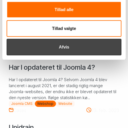
Cyklop-Emballering A/S
Tillad alle
Cyklop-Emballering A/S Cyklop-Emballering A/S har fået
en ny Prestashop-webshop . Derudover har Cyklop valgt
Tillad valgte
itpilot til at hoste deres webhotel. Cyklop havde tidligere
en Joomla!-webshop, men grundet...
E-commerce
Prestashop
Webshop
Afvis
Viden om
2. jun. 2023
Har I opdateret til Joomla 4?
Har I opdateret til Joomla 4? Selvom Joomla 4 blev
lanceret i august 2021, er der stadig rigtig mange
Joomla-websites, der endnu ikke er blevet opdateret til
den nyeste version. Ifølge statistikken kø...
Joomla CMS
Webshop
Website
Cases
23. feb. 2023
Unidrain