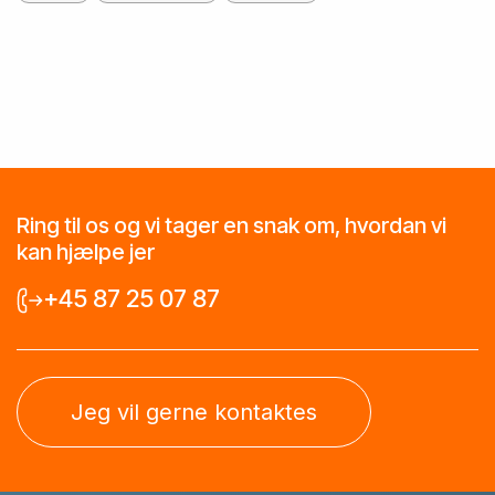
Ring til os og vi tager en snak om, hvordan vi
kan hjælpe jer
+45 87 25 07 87
Jeg vil gerne kontaktes