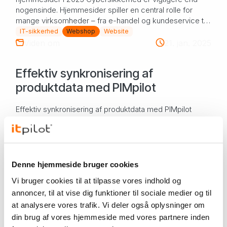
nogensinde. Hjemmesider spiller en central rolle for
mange virksomheder – fra e-handel og kundeservice til
...
IT-sikkerhed
Webshop
Website
Viden om
21. jan. 2025
Effektiv synkronisering af
produktdata med PIMpilot
Effektiv synkronisering af produktdata med PIMpilot
Virksomheder, der anvender et PIM-system til at
administrere deres produktdata, ved, hvor stor forskel
det gør at have styr på al information ét ste...
PIM-system
PIMpilot
Softwareudvikling
Webshop
Website
Denne hjemmeside bruger cookies
Viden om
29. aug. 2024
Vi bruger cookies til at tilpasse vores indhold og
annoncer, til at vise dig funktioner til sociale medier og til
Gode råd til at vedligeholde jeres
at analysere vores trafik. Vi deler også oplysninger om
Prestashop-webshop
din brug af vores hjemmeside med vores partnere inden