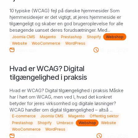
10 typiske (WCAG) fejl på danske hjemmesider Som
hjemmesideejer er det vigtigt, at jeres hjemmeside er
tilgængeligt og skaber en god brugeroplevelse for alle
besøgende uanset deres forudsætninger. Med...
Joomla CMS
Magento
Prestashop
Shopify
Webshop
Website
WooCommerce
WordPress
Viden om
30. jun. 2025
Hvad er WCAG? Digital
tilgængelighed i praksis
Hvad er WCAG? Digital tilgængelighed i praksis Måske
har I hørt om WCAG, men ved I, hvad det konkret
betyder for jeres virksomhed og digitale løsninger?
WCAG handler om digital tilgængelighed – altså ...
E-commerce
Joomla CMS
Magento
Offentlig sektor
Prestashop
Shopify
Umbraco
Webshop
Website
WooCommerce
WordPress
Viden om
3. jun. 2025