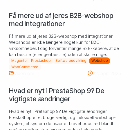
Få mere ud af jeres B2B-webshop
med integrationer
Få mere ud af jeres B2B-webshop med integrationer
Webshops er ikke længere noget kun for B2C-
virksomheder. I dag forventer mange B2B-købere, at de
kan bestille (eller genbestille) uden at skulle ringe...
Magento
Prestashop
Softwareudvikling
Webshop
WooCommerce
Viden om
22. apr. 2025
Hvad er nyt i PrestaShop 9? De
vigtigste ændringer
Hvad er nyt i PretaShop 9? De vigtigste ændringer
PrestaShop er et brugervenligt og fleksibelt webshop-
system; et system der især er blevet populært blandt
små og mellemstore virksomheder i hele verde...